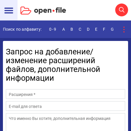
Поиск по алфавиту:
0-9
A
B
C
D
E
F
G
H
I
Запрос на
добавление/
изменение расширений
файлов
, дополнительной
информации