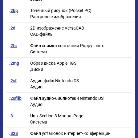
.
2bp
Точечный рисунок (Pocket PC)
Растровые изображения
.
2d
2D-изображение VersaCAD
CAD-файлы
.
2fs
Файл снимка состояния Puppy Linux
Система
.
2mg
Образ диска Apple IIGS
Диски
.
2sf
Аудио-файл Nintendo DS
Аудио
.
2sflib
Файл аудио-библиотеки Nintendo DS
Аудио
.
3
Unix Section 3 Manual Page
Система
.
323
Файл установок интернет-конференции