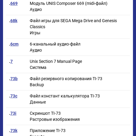
.
669
Модуль UNIS Composer 669 (midi-файл)
Аудио
.
68k
Файл игры для SEGA Mega Drive and Genesis
Classics
Игры
.
6cm
6-канальный аудио-файл
Аудио
.
7
Unix Section 7 Manual Page
Система
.
73b
Файл резервного копирования TI-73
Backup
.
73c
Файл констант калькулятора TI-73
Данные
.
73i
Скриншот TI-73
Растровые изображения
.
73k
Приложение TI-73