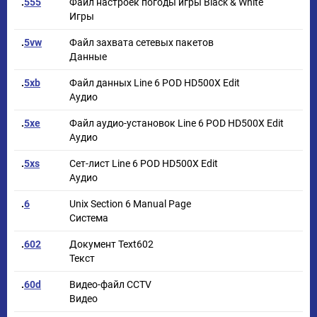
.
555
Файл настроек погоды игры Black & White
Игры
.
5vw
Файл захвата сетевых пакетов
Данные
.
5xb
Файл данных Line 6 POD HD500X Edit
Аудио
.
5xe
Файл аудио-установок Line 6 POD HD500X Edit
Аудио
.
5xs
Сет-лист Line 6 POD HD500X Edit
Аудио
.
6
Unix Section 6 Manual Page
Система
.
602
Документ Text602
Текст
.
60d
Видео-файл CCTV
Видео