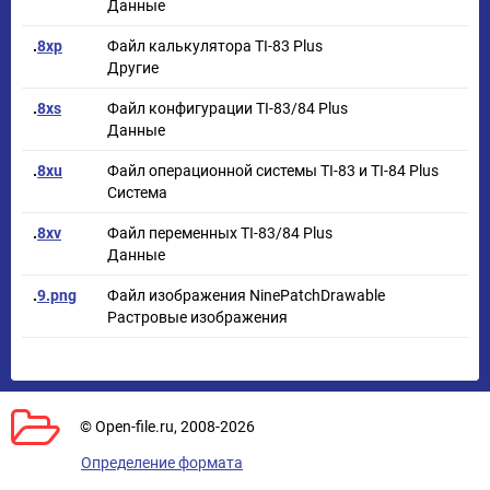
Данные
.
8xp
Файл калькулятора TI-83 Plus
Другие
.
8xs
Файл конфигурации TI-83/84 Plus
Данные
.
8xu
Файл операционной системы TI-83 и TI-84 Plus
Система
.
8xv
Файл переменных TI-83/84 Plus
Данные
.
9.png
Файл изображения NinePatchDrawable
Растровые изображения
© Open-file.ru, 2008-2026
Определение формата