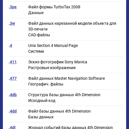
.
3pe
Файл формы TurboTax 2008
Данные
.
3w
Файл данных нарезанной модели объекта для
3D-печати
CAD-файлы
.
4
Unix Section 4 Manual Page
Система
.
411
Эскиз фотографии Sony Mavica
Растровые изображения
.
477
Файл данных Master Navigation Software
Географич. файлы
.
4db
Структура базы данных 4th Dimension
Исходный код
.
4dd
Файл базы данных 4th Dimension
Базы данных
.
4dl
Журнал событий базы данных 4th Dimension