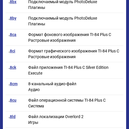
.
8bx
Подключаемый модуль PhotoDeluxe
Плагины
.
8by
Подключаемый модуль PhotoDeluxe
Плагины
.
8ca
Формат фонового изображения TI-84 Plus C
Растровые изображения
.
8ci
Формат графического изображения TI-84 Plus C
Растровые изображения
.
8ck
Файл приложения TI-84 Plus C Silver Edition
Execute
.
8cm
8-канальный аудио-файл
Аудио
.
8cu
Файл операционной системы TI-84 Plus C
Система
.
8ld
Файл локализации Overlord 2
Игры