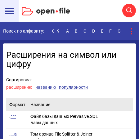
Поиск по алфавиту:
0-9
A
B
C
D
E
F
G
H
I
Расширения на
символ или
цифру
Сортировка:
расширению
названию
популярности
Формат
Название
.
^^^
Файл базы данных Pervasive.SQL
Базы данных
.
__a
Том архива File Splitter & Joiner