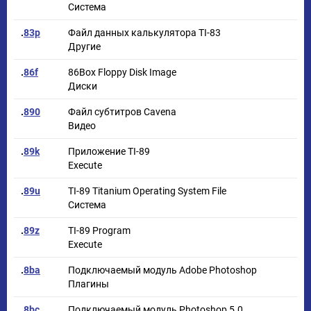
Система
.
83p
Файл данных калькулятора TI-83
Другие
.
86f
86Box Floppy Disk Image
Диски
.
890
Файл субтитров Cavena
Видео
.
89k
Приложение TI-89
Execute
.
89u
TI-89 Titanium Operating System File
Система
.
89z
TI-89 Program
Execute
.
8ba
Подключаемый модуль Adobe Photoshop
Плагины
.
8bc
Подключаемый модуль Photoshop 5.0