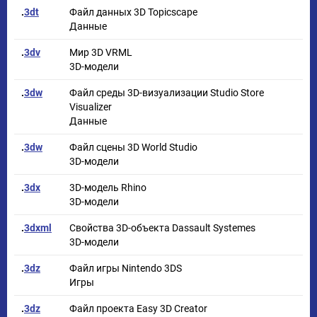
.
3dt
Файл данных 3D Topicscape
Данные
.
3dv
Мир 3D VRML
3D-модели
.
3dw
Файл среды 3D-визуализации Studio Store
Visualizer
Данные
.
3dw
Файл сцены 3D World Studio
3D-модели
.
3dx
3D-модель Rhino
3D-модели
.
3dxml
Свойства 3D-объекта Dassault Systemes
3D-модели
.
3dz
Файл игры Nintendo 3DS
Игры
.
3dz
Файл проекта Easy 3D Creator