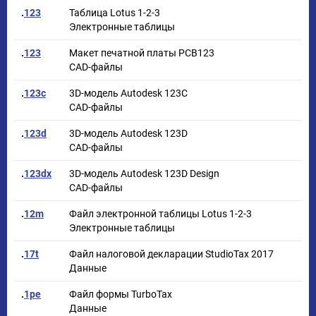
.
123
Таблица Lotus 1-2-3
Электронные таблицы
.
123
Макет печатной платы PCB123
CAD-файлы
.
123c
3D-модель Autodesk 123C
CAD-файлы
.
123d
3D-модель Autodesk 123D
CAD-файлы
.
123dx
3D-модель Autodesk 123D Design
CAD-файлы
.
12m
Файл электронной таблицы Lotus 1-2-3
Электронные таблицы
.
17t
Файл налоговой декларации StudioTax 2017
Данные
.
1pe
Файл формы TurboTax
Данные