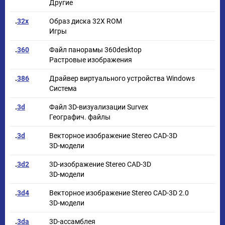
Другие
.
32x
Образ диска 32X ROM
Игры
.
360
Файл панорамы 360desktop
Растровые изображения
.
386
Драйвер виртуального устройства Windows
Система
.
3d
Файл 3D-визуализации Survex
Географич. файлы
.
3d
Векторное изображение Stereo CAD-3D
3D-модели
.
3d2
3D-изображение Stereo CAD-3D
3D-модели
.
3d4
Векторное изображение Stereo CAD-3D 2.0
3D-модели
.
3da
3D-ассамблея