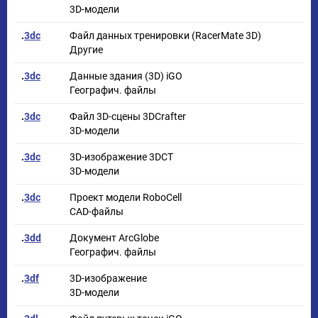
3D-модели
.
3dc
Файл данных тренировки (RacerMate 3D)
Другие
.
3dc
Данные здания (3D) iGO
Географич. файлы
.
3dc
Файл 3D-сцены 3DCrafter
3D-модели
.
3dc
3D-изображение 3DCT
3D-модели
.
3dc
Проект модели RoboCell
CAD-файлы
.
3dd
Документ ArcGlobe
Географич. файлы
.
3df
3D-изображение
3D-модели