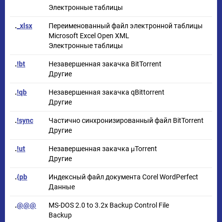
Электронные таблицы
.
_xlsx
Переименованный файл электронной таблицы
Microsoft Excel Open XML
Электронные таблицы
.
!bt
Незавершенная закачка BitTorrent
Другие
.
!qb
Незавершенная закачка qBittorrent
Другие
.
!sync
Частично синхронизированный файл BitTorrent
Другие
.
!ut
Незавершенная закачка μTorrent
Другие
.
{pb
Индексный файл документа Corel WordPerfect
Данные
.
@@@
MS-DOS 2.0 to 3.2x Backup Control File
Backup