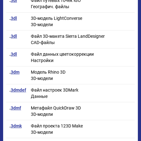
.
3dl
Файл путевых точек iGO
Географич. файлы
.
3dl
3D-модель LightConverse
3D-модели
.
3dl
Файл 3D-макета Sierra LandDesigner
CAD-файлы
.
3dl
Файл данных цветокоррекции
Настройки
.
3dm
Модель Rhino 3D
3D-модели
.
3dmdef
Файл настроек 3DMark
Данные
.
3dmf
Метафайл QuickDraw 3D
3D-модели
.
3dmk
Файл проекта 123D Make
3D-модели