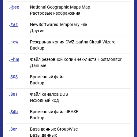
.
@ex
National Geographic Maps Map
Растровые изображения
.
###
NewSoftwares Temporary File
Другие
.
~cw
Резервная копия CWZ-файла Circuit Wizard
Backup
.
~hm
Файл резервной копии чек-листа HostMonitor
Данные
.
$$$
Временный файл
Backup
.
$01
Файл каналов DOS
Исходный код
.
$db
Временный файл dBASE
Backup
.
$er
База данных GroupWise
Базы данных