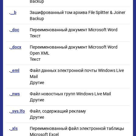
Backup
.
__b
Зашифрованный том архива File Splitter & Joiner
Backup
.
_doc
Переименованный документ Microsoft Word
Текст
.
_docx
Переименованный документ Microsoft Word
Open XML
Текст
.
_eml
Файл данных электронной почты Windows Live
Mail
Другие
.
_nws
Файл новостных групп Windows Live Mail
Другие
.
_sys.lfo
Файл, содержащий рекламу
Другие
.
_xls
Переименованный файл электронной таблицы
Microsoft Excel