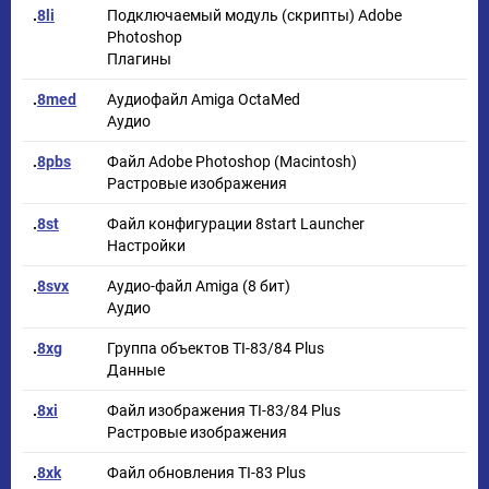
.
8li
Подключаемый модуль (скрипты) Adobe
Photoshop
Плагины
.
8med
Аудиофайл Amiga OctaMed
Аудио
.
8pbs
Файл Adobe Photoshop (Macintosh)
Растровые изображения
.
8st
Файл конфигурации 8start Launcher
Настройки
.
8svx
Аудио-файл Amiga (8 бит)
Аудио
.
8xg
Группа объектов TI-83/84 Plus
Данные
.
8xi
Файл изображения TI-83/84 Plus
Растровые изображения
.
8xk
Файл обновления TI-83 Plus