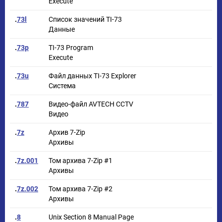
Execute
.
73l
Список значений TI-73
Данные
.
73p
TI-73 Program
Execute
.
73u
Файл данных TI-73 Explorer
Система
.
787
Видео-файл AVTECH CCTV
Видео
.
7z
Архив 7-Zip
Архивы
.
7z.001
Том архива 7-Zip #1
Архивы
.
7z.002
Том архива 7-Zip #2
Архивы
.
8
Unix Section 8 Manual Page