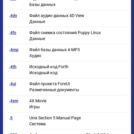
Базы данных
.
4dv
Файл аудио-данных 4D View
Данные
.
4fs
Файл снимка состояния Puppy Linux
Данные
.
4mp
Файл базы данных 4-MP3
Аудио
.
4th
Исходный код Forth
Исходный код
.
4ui
Файл проекта ForeUI
Размеченные документы
.
4xm
4X Movie
Игры
.
5
Unix Section 5 Manual Page
Система