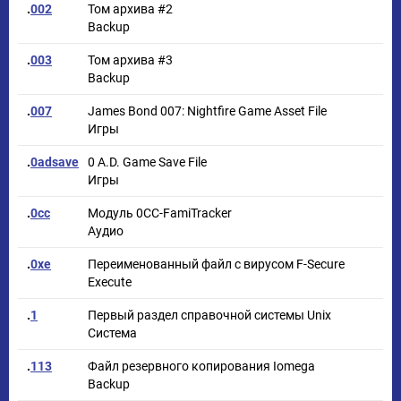
.
002
Том архива #2
Backup
.
003
Том архива #3
Backup
.
007
James Bond 007: Nightfire Game Asset File
Игры
.
0adsave
0 A.D. Game Save File
Игры
.
0cc
Модуль 0CC-FamiTracker
Аудио
.
0xe
Переименованный файл с вирусом F-Secure
Execute
.
1
Первый раздел справочной системы Unix
Система
.
113
Файл резервного копирования Iomega
Backup