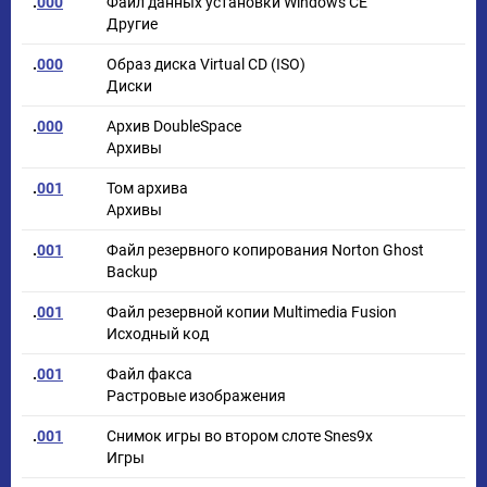
.
000
Файл данных установки Windows CE
Другие
.
000
Образ диска Virtual CD (ISO)
Диски
.
000
Архив DoubleSpace
Архивы
.
001
Том архива
Архивы
.
001
Файл резервного копирования Norton Ghost
Backup
.
001
Файл резервной копии Multimedia Fusion
Исходный код
.
001
Файл факса
Растровые изображения
.
001
Снимок игры во втором слоте Snes9x
Игры