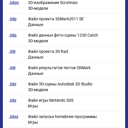
.
3don
3D-изображение Scrutinize
3D-модели
.
3dp
Файл проекта 3DMark2011 SE
Данные
.
3dp
Файл данных фото-сцены 123D Catch
3D-модели
.
3dr
Файл проекта 3D Rad
Данные
.
3dr
Файл результатов тестов 3DMark
Данные
.
3ds
Файл 3D-сцены Autodesk 3D Studio
3D-модели
.
3ds
Файл игры Nintendo 3DS
Игры
.
3dsx
Файл запуска homebrew-программы
Игры