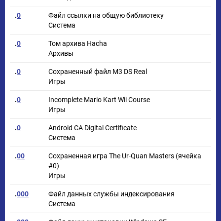
.
0
Файл ссылки на общую библиотеку
Система
.
0
Том архива Hacha
Архивы
.
0
Сохраненный файл M3 DS Real
Игры
.
0
Incomplete Mario Kart Wii Course
Игры
.
0
Android CA Digital Certificate
Система
.
00
Сохраненная игра The Ur-Quan Masters (ячейка
#0)
Игры
.
000
Файл данных службы индексирования
Система