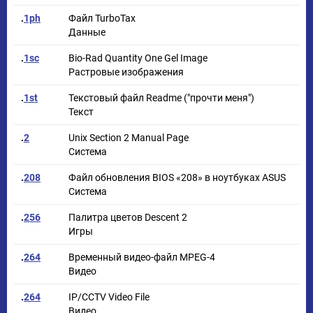
.
1ph
Файл TurboTax
Данные
.
1sc
Bio-Rad Quantity One Gel Image
Растровые изображения
.
1st
Текстовый файл Readme ("прочти меня")
Текст
.
2
Unix Section 2 Manual Page
Система
.
208
Файл обновления BIOS «208» в ноутбуках ASUS
Система
.
256
Палитра цветов Descent 2
Игры
.
264
Временный видео-файл MPEG-4
Видео
.
264
IP/CCTV Video File
Видео