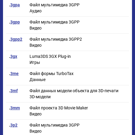
.
3gpa
Файл мультимедиа 3GPP
Аудио
.
3gpp
Файл мультимедиа 3GPP
Видео
.
3gpp2
Файл мультимедиа 3GPP2
Видео
.
3gx
Luma3DS 3GX Plug-in
Игры
.
3me
Файл формы TurboTax
Данные
.
3mf
Файл данных модели объекта для 3D-печати
3D-модели
.
3mm
Файл проекта 3D Movie Maker
Видео
.
3p2
Файл мультимедиа 3GPP
Видео