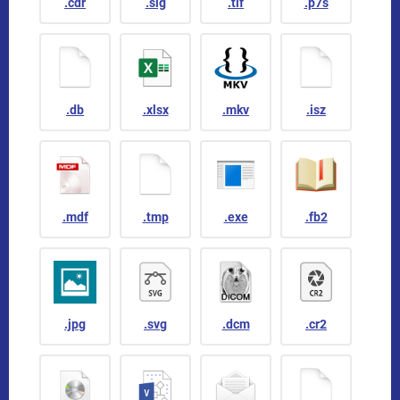
.cdr
.sig
.tif
.p7s
.db
.xlsx
.mkv
.isz
.mdf
.tmp
.exe
.fb2
.jpg
.svg
.dcm
.cr2