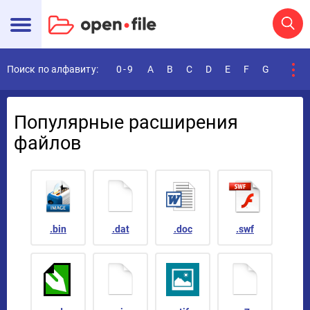
Поиск по алфавиту:
0-9
A
B
C
D
E
F
G
H
I
Популярные расширения
файлов
.bin
.dat
.doc
.swf