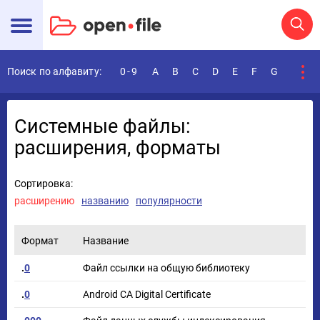
Поиск по алфавиту:
0-9
A
B
C
D
E
F
G
H
I
Системные файлы:
расширения, форматы
Сортировка:
расширению
названию
популярности
Формат
Название
.
0
Файл ссылки на общую библиотеку
.
0
Android CA Digital Certificate