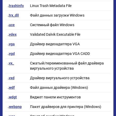
.
trashinfo
Linux Trash Metadata File
.
trx_dll
Файл данных загрузки Windows
.
uce
Системный файл Windows
.
vdex
Validated Dalvik Executable File
.
vga
Драйвер видеоадаптера VGA
.
vgd
Драйвер видеоадаптера VGA CADD
.
vx_
Сжатый/переименованный файл драйвера
виртуального устройства
.
vxd
Драйвер виртуального устройства
.
wdf
Файл данных драйвера (Windows)
.
wdgt
Виджет панели инструментов
.
webpnp
Пакет драйверов для принтера (Windows)