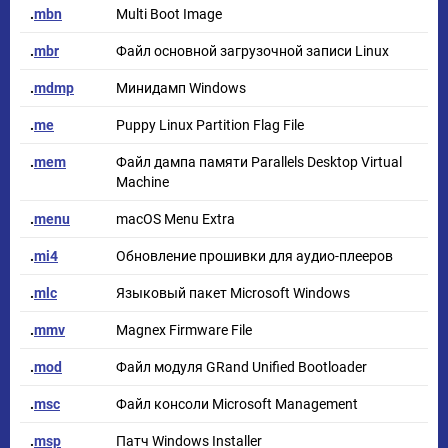
.
mbn
Multi Boot Image
.
mbr
Файл основной загрузочной записи Linux
.
mdmp
Минидамп Windows
.
me
Puppy Linux Partition Flag File
.
mem
Файл дампа памяти Parallels Desktop Virtual
Machine
.
menu
macOS Menu Extra
.
mi4
Обновление прошивки для аудио-плееров
.
mlc
Языковый пакет Microsoft Windows
.
mmv
Magnex Firmware File
.
mod
Файл модуля GRand Unified Bootloader
.
msc
Файл консоли Microsoft Management
.
msp
Патч Windows Installer