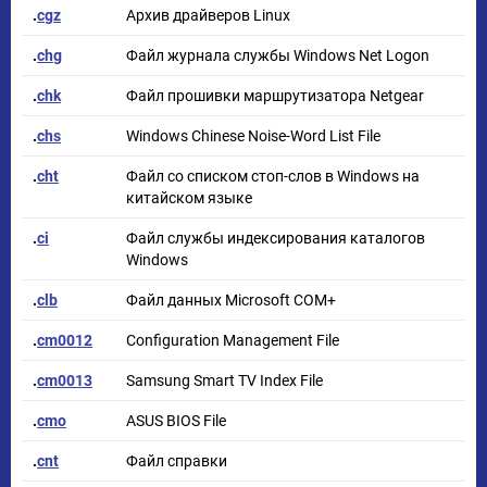
.
cgz
Архив драйверов Linux
.
chg
Файл журнала службы Windows Net Logon
.
chk
Файл прошивки маршрутизатора Netgear
.
chs
Windows Chinese Noise-Word List File
.
cht
Файл со списком стоп-слов в Windows на
китайском языке
.
ci
Файл службы индексирования каталогов
Windows
.
clb
Файл данных Microsoft COM+
.
cm0012
Configuration Management File
.
cm0013
Samsung Smart TV Index File
.
cmo
ASUS BIOS File
.
cnt
Файл справки