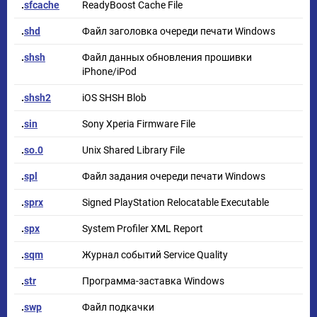
.
sfcache
ReadyBoost Cache File
.
shd
Файл заголовка очереди печати Windows
.
shsh
Файл данных обновления прошивки
iPhone/iPod
.
shsh2
iOS SHSH Blob
.
sin
Sony Xperia Firmware File
.
so.0
Unix Shared Library File
.
spl
Файл задания очереди печати Windows
.
sprx
Signed PlayStation Relocatable Executable
.
spx
System Profiler XML Report
.
sqm
Журнал событий Service Quality
.
str
Программа-заставка Windows
.
swp
Файл подкачки