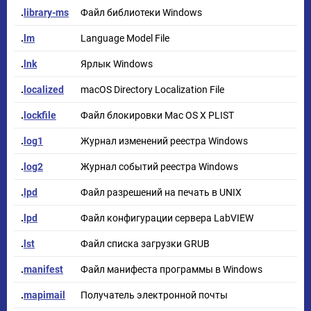
.
library-ms
Файл библиотеки Windows
.
lm
Language Model File
.
lnk
Ярлык Windows
.
localized
macOS Directory Localization File
.
lockfile
Файл блокировки Mac OS X PLIST
.
log1
Журнал изменений реестра Windows
.
log2
Журнал событий реестра Windows
.
lpd
Файл разрешений на печать в UNIX
.
lpd
Файл конфигурации сервера LabVIEW
.
lst
Файл списка загрузки GRUB
.
manifest
Файл манифеста программы в Windows
.
mapimail
Получатель электронной почты