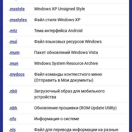
.
msstyle
Windows XP Unsigned Style
.
msstyles
Файл стиля Windows XP
.
mtz
Тема интерфейса Android
.
mui
Файл языковых ресурсов Windows
.
mum
Пакет обновлений Windows Vista
.
mun
Windows System Resource Archive
.
mydocs
Файл команды контекстного меню
(Отправить в Мои документы)
.
nb0
Загрузочный образ для мобильного
устройства
.
nbh
Обновление прошивки (ROM Update Utility)
.
nfo
Информация о системе
.
nls
Файл для перевода информации на разные