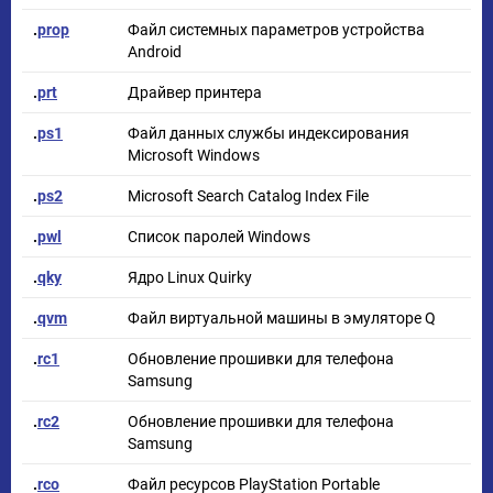
.
prop
Файл системных параметров устройства
Android
.
prt
Драйвер принтера
.
ps1
Файл данных службы индексирования
Microsoft Windows
.
ps2
Microsoft Search Catalog Index File
.
pwl
Список паролей Windows
.
qky
Ядро Linux Quirky
.
qvm
Файл виртуальной машины в эмуляторе Q
.
rc1
Обновление прошивки для телефона
Samsung
.
rc2
Обновление прошивки для телефона
Samsung
.
rco
Файл ресурсов PlayStation Portable