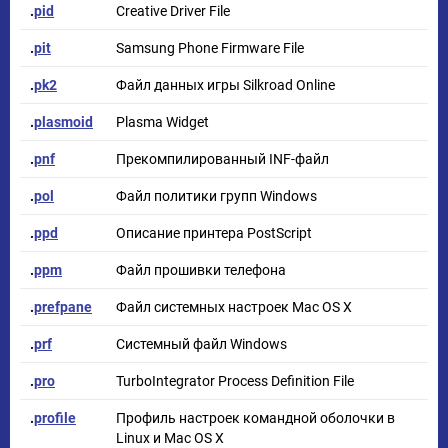
.
pid
Creative Driver File
.
pit
Samsung Phone Firmware File
.
pk2
Файл данных игры Silkroad Online
.
plasmoid
Plasma Widget
.
pnf
Прекомпилированный INF-файл
.
pol
Файл политики групп Windows
.
ppd
Описание принтера PostScript
.
ppm
Файл прошивки телефона
.
prefpane
Файл системных настроек Mac OS X
.
prf
Системный файл Windows
.
pro
TurboIntegrator Process Definition File
.
profile
Профиль настроек командной оболочки в
Linux и Mac OS X