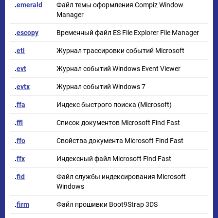
.
emerald
Файл темы оформления Compiz Window
Manager
.
escopy
Временный файл ES File Explorer File Manager
.
etl
Журнал трассировки событий Microsoft
.
evt
Журнал событий Windows Event Viewer
.
evtx
Журнал событий Windows 7
.
ffa
Индекс быстрого поиска (Microsoft)
.
ffl
Список документов Microsoft Find Fast
.
ffo
Свойства документа Microsoft Find Fast
.
ffx
Индексный файл Microsoft Find Fast
.
fid
Файл службы индексирования Microsoft
Windows
.
firm
Файл прошивки Boot9Strap 3DS