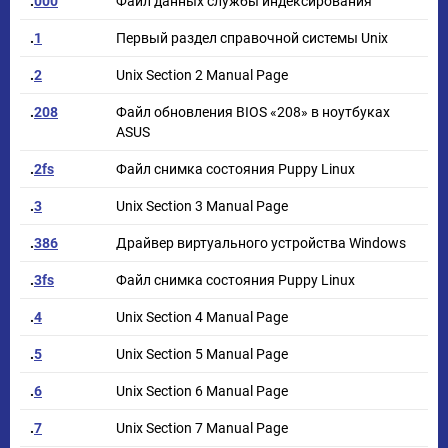
.
000
Файл данных службы индексирования
.
1
Первый раздел справочной системы Unix
.
2
Unix Section 2 Manual Page
.
208
Файл обновления BIOS «208» в ноутбуках
ASUS
.
2fs
Файл снимка состояния Puppy Linux
.
3
Unix Section 3 Manual Page
.
386
Драйвер виртуального устройства Windows
.
3fs
Файл снимка состояния Puppy Linux
.
4
Unix Section 4 Manual Page
.
5
Unix Section 5 Manual Page
.
6
Unix Section 6 Manual Page
.
7
Unix Section 7 Manual Page