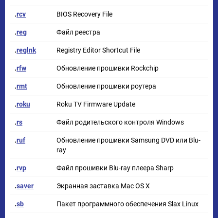
.
rcv
BIOS Recovery File
.
reg
Файл реестра
.
reglnk
Registry Editor Shortcut File
.
rfw
Обновление прошивки Rockchip
.
rmt
Обновление прошивки роутера
.
roku
Roku TV Firmware Update
.
rs
Файл родительского контроля Windows
.
ruf
Обновление прошивки Samsung DVD или Blu-
ray
.
rvp
Файл прошивки Blu-ray плеера Sharp
.
saver
Экранная заставка Mac OS X
.
sb
Пакет программного обеспечения Slax Linux