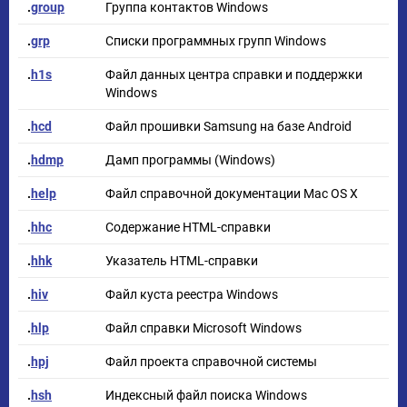
.
group
Группа контактов Windows
.
grp
Списки программных групп Windows
.
h1s
Файл данных центра справки и поддержки
Windows
.
hcd
Файл прошивки Samsung на базе Android
.
hdmp
Дамп программы (Windows)
.
help
Файл справочной документации Mac OS X
.
hhc
Содержание HTML-справки
.
hhk
Указатель HTML-справки
.
hiv
Файл куста реестра Windows
.
hlp
Файл справки Microsoft Windows
.
hpj
Файл проекта справочной системы
.
hsh
Индексный файл поиска Windows