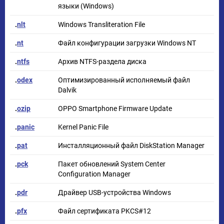
языки (Windows)
.
nlt
Windows Transliteration File
.
nt
Файл конфигурации загрузки Windows NT
.
ntfs
Архив NTFS-раздела диска
.
odex
Оптимизированный исполняемый файл
Dalvik
.
ozip
OPPO Smartphone Firmware Update
.
panic
Kernel Panic File
.
pat
Инсталляционный файл DiskStation Manager
.
pck
Пакет обновлений System Center
Configuration Manager
.
pdr
Драйвер USB-устройства Windows
.
pfx
Файл сертификата PKCS#12