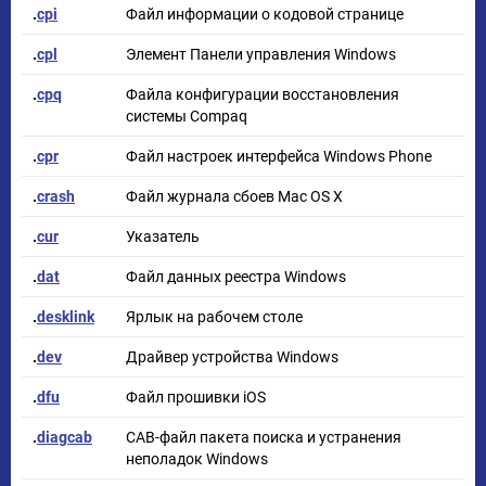
.
cpi
Файл информации о кодовой странице
.
cpl
Элемент Панели управления Windows
.
cpq
Файла конфигурации восстановления
системы Compaq
.
cpr
Файл настроек интерфейса Windows Phone
.
crash
Файл журнала сбоев Mac OS X
.
cur
Указатель
.
dat
Файл данных реестра Windows
.
desklink
Ярлык на рабочем столе
.
dev
Драйвер устройства Windows
.
dfu
Файл прошивки iOS
.
diagcab
CAB-файл пакета поиска и устранения
неполадок Windows