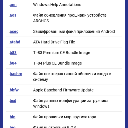
.
ann
Windows Help Annotations
.
aos
Файл обновления прошивки устройств
ARCHOS
.
asec
Зашифрованный файл приложения Android
.
atahd
ATA Hard Drive Flag File
.
b83
TI-83 Premium CE Bundle Image
.
b84
TI-84 Plus CE Bundle Image
.
bashrc
Файл неинтерактивной оболочки входа в
систему
.
bbfw
Apple Baseband Firmware Update
.
bcd
Файл данных конфигурации загрузчика
Windows
.
bin
Файл прошивки маршрутизатора
.
bio
Файл инструкций BIOS