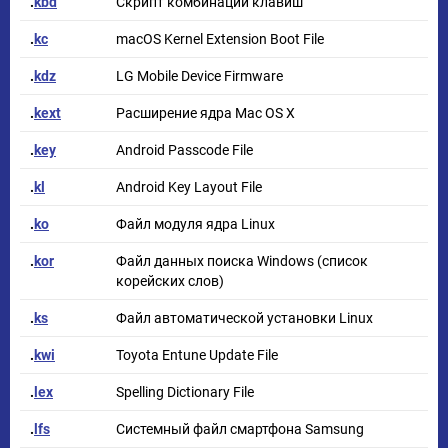
.
kbd
Скрипт комбинаций клавиш
.
kc
macOS Kernel Extension Boot File
.
kdz
LG Mobile Device Firmware
.
kext
Расширение ядра Mac OS X
.
key
Android Passcode File
.
kl
Android Key Layout File
.
ko
Файл модуля ядра Linux
.
kor
Файл данных поиска Windows (список
корейских слов)
.
ks
Файл автоматической установки Linux
.
kwi
Toyota Entune Update File
.
lex
Spelling Dictionary File
.
lfs
Системный файл смартфона Samsung