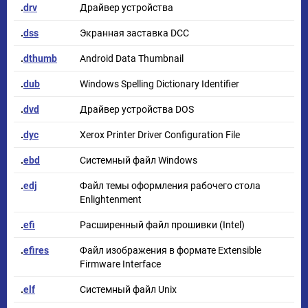
.
drv
Драйвер устройства
.
dss
Экранная заставка DCC
.
dthumb
Android Data Thumbnail
.
dub
Windows Spelling Dictionary Identifier
.
dvd
Драйвер устройства DOS
.
dyc
Xerox Printer Driver Configuration File
.
ebd
Системный файл Windows
.
edj
Файл темы оформления рабочего стола
Enlightenment
.
efi
Расширенный файл прошивки (Intel)
.
efires
Файл изображения в формате Extensible
Firmware Interface
.
elf
Системный файл Unix