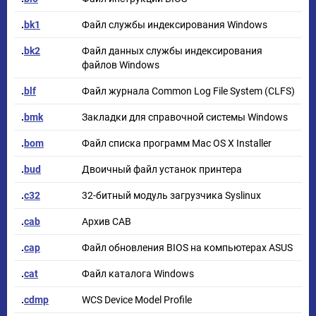
.
bk1
Файл службы индексирования Windows
.
bk2
Файл данных службы индексирования
файлов Windows
.
blf
Файл журнала Common Log File System (CLFS)
.
bmk
Закладки для справочной системы Windows
.
bom
Файл списка программ Mac OS X Installer
.
bud
Двоичный файл устанок принтера
.
c32
32-битный модуль загрузчика Syslinux
.
cab
Архив CAB
.
cap
Файл обновления BIOS на компьютерах ASUS
.
cat
Файл каталога Windows
.
cdmp
WCS Device Model Profile