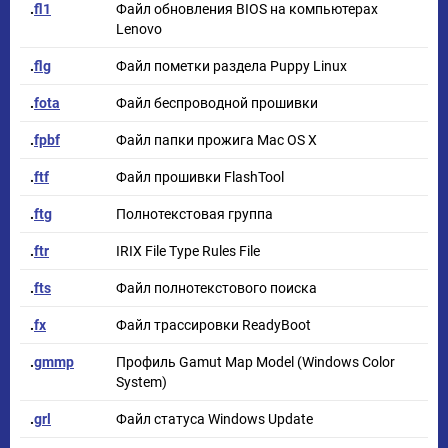
.
fl1
Файл обновления BIOS на компьютерах
Lenovo
.
flg
Файл пометки раздела Puppy Linux
.
fota
Файл беспроводной прошивки
.
fpbf
Файл папки прожига Mac OS X
.
ftf
Файл прошивки FlashTool
.
ftg
Полнотекстовая группа
.
ftr
IRIX File Type Rules File
.
fts
Файл полнотекстового поиска
.
fx
Файл трассировки ReadyBoot
.
gmmp
Профиль Gamut Map Model (Windows Color
System)
.
grl
Файл статуса Windows Update