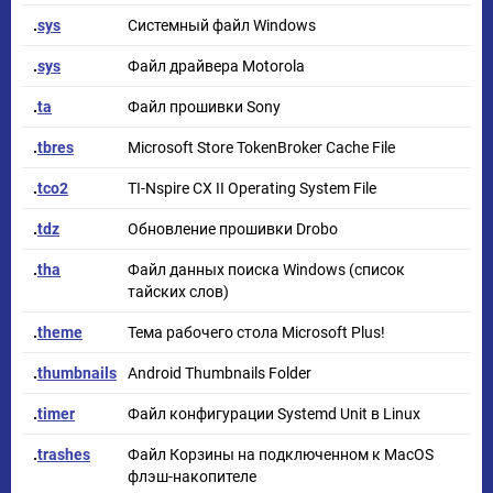
.
sys
Системный файл Windows
.
sys
Файл драйвера Motorola
.
ta
Файл прошивки Sony
.
tbres
Microsoft Store TokenBroker Cache File
.
tco2
TI-Nspire CX II Operating System File
.
tdz
Обновление прошивки Drobo
.
tha
Файл данных поиска Windows (список
тайских слов)
.
theme
Тема рабочего стола Microsoft Plus!
.
thumbnails
Android Thumbnails Folder
.
timer
Файл конфигурации Systemd Unit в Linux
.
trashes
Файл Корзины на подключенном к MacOS
флэш-накопителе