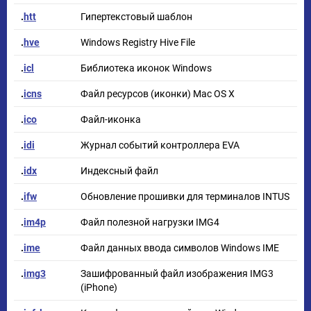
.
htt
Гипертекстовый шаблон
.
hve
Windows Registry Hive File
.
icl
Библиотека иконок Windows
.
icns
Файл ресурсов (иконки) Mac OS X
.
ico
Файл-иконка
.
idi
Журнал событий контроллера EVA
.
idx
Индексный файл
.
ifw
Обновление прошивки для терминалов INTUS
.
im4p
Файл полезной нагрузки IMG4
.
ime
Файл данных ввода символов Windows IME
.
img3
Зашифрованный файл изображения IMG3
(iPhone)