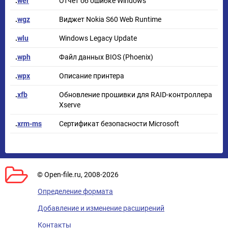
.
wer
Отчет об ошибке Windows
.
wgz
Виджет Nokia S60 Web Runtime
.
wlu
Windows Legacy Update
.
wph
Файл данных BIOS (Phoenix)
.
wpx
Описание принтера
.
xfb
Обновление прошивки для RAID-контроллера
Xserve
.
xrm-ms
Сертификат безопасности Microsoft
© Open-file.ru, 2008-2026
Определение формата
Добавление и изменение расширений
Контакты