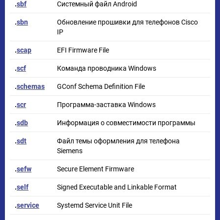
.
sbf
Системный файл Android
.
sbn
Обновление прошивки для телефонов Cisco
IP
.
scap
EFI Firmware File
.
scf
Команда проводника Windows
.
schemas
GConf Schema Definition File
.
scr
Программа-заставка Windows
.
sdb
Информация о совместимости программы
.
sdt
Файл темы оформления для телефона
Siemens
.
sefw
Secure Element Firmware
.
self
Signed Executable and Linkable Format
.
service
Systemd Service Unit File