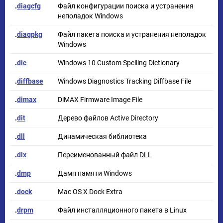
.
diagcfg
Файл конфигурации поиска и устранения
неполадок Windows
.
diagpkg
Файл пакета поиска и устранения неполадок
Windows
.
dic
Windows 10 Custom Spelling Dictionary
.
diffbase
Windows Diagnostics Tracking Diffbase File
.
dimax
DiMAX Firmware Image File
.
dit
Дерево файлов Active Directory
.
dll
Динамическая библиотека
.
dlx
Переименованный файл DLL
.
dmp
Дамп памяти Windows
.
dock
Mac OS X Dock Extra
.
drpm
Файл инсталляционного пакета в Linux