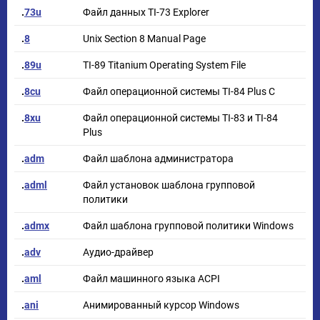
.
73u
Файл данных TI-73 Explorer
.
8
Unix Section 8 Manual Page
.
89u
TI-89 Titanium Operating System File
.
8cu
Файл операционной системы TI-84 Plus C
.
8xu
Файл операционной системы TI-83 и TI-84
Plus
.
adm
Файл шаблона администратора
.
adml
Файл установок шаблона групповой
политики
.
admx
Файл шаблона групповой политики Windows
.
adv
Аудио-драйвер
.
aml
Файл машинного языка ACPI
.
ani
Анимированный курсор Windows