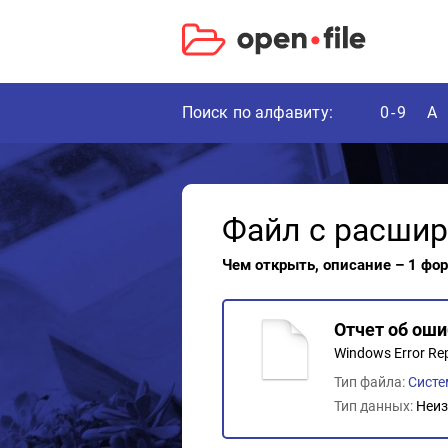
Поиск по алфавиту:
0-9
A
Файл с расши
Чем открыть, описание – 1 фо
Отчет об ош
Windows Error Re
Тип файла:
Сист
Тип данных:
Неиз