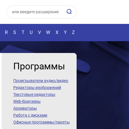
R
S
T
U
V
W
X
Y
Z
Программы
Проигрыватели аудио/видео
Редакторы изображений
Текстовые редакторы
Web-браузеры
Архиваторы
Работа с дисками
Офисные программы/пакеты