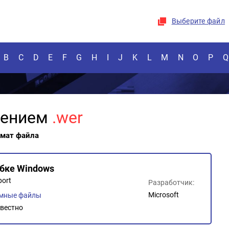
Выберите файл
B
C
D
E
F
G
H
I
J
K
L
M
N
O
P
Q
рением
.wer
рмат файла
ибке Windows
port
Разработчик:
Microsoft
емные файлы
вестно