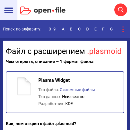
Поиск по алфавиту:
0-9
A
B
C
D
E
F
G
H
I
Файл с расширением
.plasmoid
Чем открыть, описание – 1 формат файла
Plasma Widget
Тип файла:
Системные файлы
Тип данных:
Неизвестно
Разработчик:
KDE
Как, чем открыть файл .plasmoid?