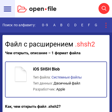
Поиск по алфавиту:
0-9
A
B
C
D
E
F
G
H
I
Файл с расширением
.shsh2
Чем открыть, описание – 1 формат файла
iOS SHSH Blob
Тип файла:
Системные файлы
Тип данных:
Двоичный файл
Разработчик:
Apple
Как, чем открыть файл .shsh2?