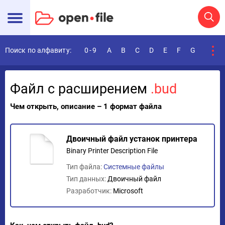
Поиск по алфавиту:
0-9
A
B
C
D
E
F
G
H
I
Файл с расширением
.bud
Чем открыть, описание – 1 формат файла
Двоичный файл устанок принтера
Binary Printer Description File
Тип файла:
Системные файлы
Тип данных:
Двоичный файл
Разработчик:
Microsoft