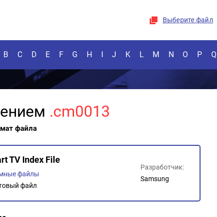
Выберите файл
B
C
D
E
F
G
H
I
J
K
L
M
N
O
P
Q
рением
.cm0013
рмат файла
t TV Index File
Разработчик:
емные файлы
Samsung
товый файл