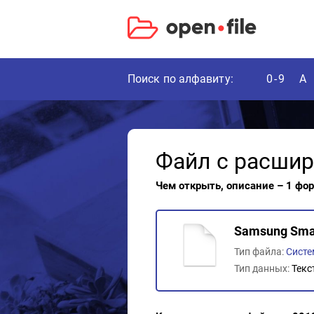
Поиск по алфавиту:
0-9
A
Файл с расши
Чем открыть, описание – 1 фо
Samsung Smar
Тип файла:
Сист
Тип данных:
Текс