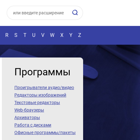
R
S
T
U
V
W
X
Y
Z
Программы
Проигрыватели аудио/видео
Редакторы изображений
Текстовые редакторы
Web-браузеры
Архиваторы
Работа с дисками
Офисные программы/пакеты