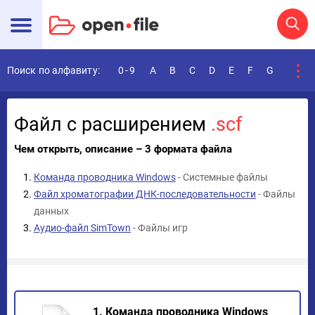
Поиск по алфавиту:
0-9
A
B
C
D
E
F
G
H
I
Файл с расширением
.scf
Чем открыть, описание – 3 формата файла
Команда проводника Windows
- Системные файлы
Файл хроматографии ДНК-последовательности
- Файлы
данных
Аудио-файл SimTown
- Файлы игр
1. Команда проводника Windows