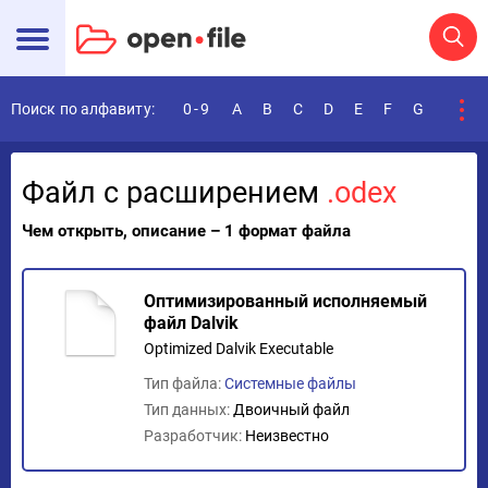
Поиск по алфавиту:
0-9
A
B
C
D
E
F
G
H
I
Файл с расширением
.odex
Чем открыть, описание – 1 формат файла
Оптимизированный исполняемый
файл Dalvik
Optimized Dalvik Executable
Тип файла:
Системные файлы
Тип данных:
Двоичный файл
Разработчик:
Неизвестно