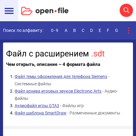
Поиск по алфавиту:
0-9
A
B
C
D
E
F
G
H
I
Файл с расширением
.sdt
Чем открыть, описание – 4 формата файла
Файл темы оформления для телефона Siemens
-
Системные файлы
Файл архива игровых звуков Electronic Arts
- Аудио-
файлы
Аудиофайл игры GTA3
- Файлы игр
Файл шаблона SmartDraw
- Размеченные документы