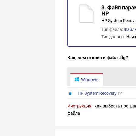
3. Файл пар
HP
HP System Recover
Тип файла:
Файл
Тип данных:
Неиз
Как, чем открыть файл .flg?
Windows
HP System Recovery
Инструкция
- как выбрать програ
файла