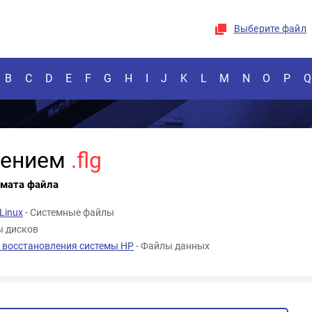
Выберите файл
B
C
D
E
F
G
H
I
J
K
L
M
N
O
P
Q
рением
.flg
рмата файла
Linux
- Системные файлы
ы дисков
 восстановления системы HP
- Файлы данных