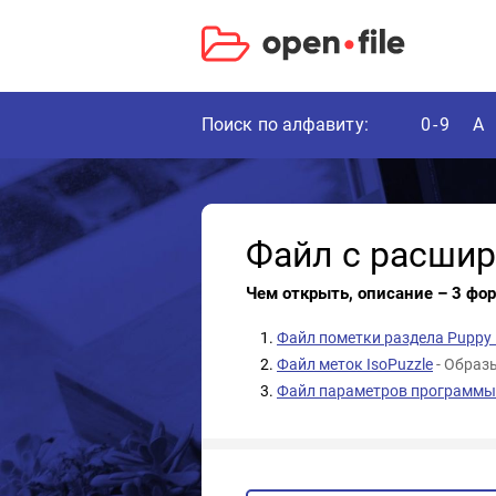
Поиск по алфавиту:
0-9
A
Файл с расши
Чем открыть, описание – 3 фо
Файл пометки раздела Puppy 
Файл меток IsoPuzzle
- Образ
Файл параметров программы