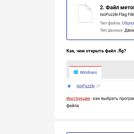
2. Файл мето
IsoPuzzle Flag File
Тип файла:
Образ
Тип данных:
Дво
Как, чем открыть файл .flg?
Windows
IsoPuzzle
Инструкция
- как выбрать програ
файла