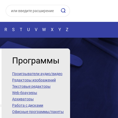
R
S
T
U
V
W
X
Y
Z
Программы
Проигрыватели аудио/видео
Редакторы изображений
Текстовые редакторы
Web-браузеры
Архиваторы
Работа с дисками
Офисные программы/пакеты