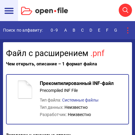
Поиск по алфавиту:
0-9
A
B
C
D
E
F
G
H
I
Файл с расширением
.pnf
Чем открыть, описание – 1 формат файла
Прекомпилированный INF-файл
Precompiled INF File
Тип файла:
Системные файлы
Тип данных:
Неизвестно
Разработчик:
Неизвестно