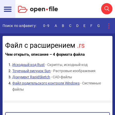
Поиск по алфавиту:
0-9
A
B
C
D
E
F
G
H
I
Файл с расширением
.rs
Чем открыть, описание – 4 формата файла
Исходный код Rust
- Скрипты, исходный код
Точечный рисунок Sun
- Растровые изображения
Документ RapidSketch
- CAD-файлы
Файл родительского контроля Windows
- Системные
файлы