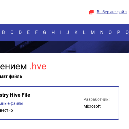
Выберите файл
B
C
D
E
F
G
H
I
J
K
L
M
N
O
P
Q
рением
.hve
рмат файла
try Hive File
Разработчик:
емные файлы
Microsoft
вестно