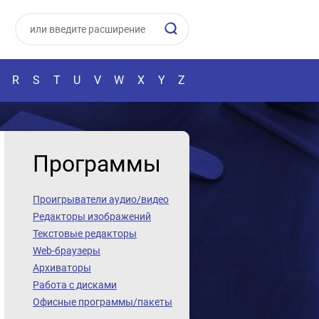
R
S
T
U
V
W
X
Y
Z
Программы
Проигрыватели аудио/видео
Редакторы изображений
Текстовые редакторы
Web-браузеры
Архиваторы
Работа с дисками
Офисные программы/пакеты