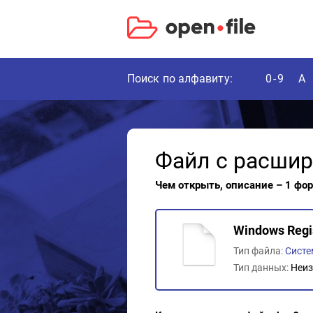
Поиск по алфавиту:
0-9
A
Файл с расши
Чем открыть, описание – 1 фо
Windows Regis
Тип файла:
Сист
Тип данных:
Неиз