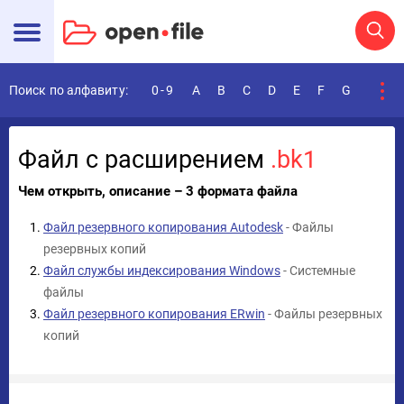
Поиск по алфавиту:
0-9
A
B
C
D
E
F
G
H
I
Файл с расширением
.bk1
Чем открыть, описание – 3 формата файла
Файл резервного копирования Autodesk
- Файлы
резервных копий
Файл службы индексирования Windows
- Системные
файлы
Файл резервного копирования ERwin
- Файлы резервных
копий