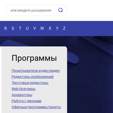
R
S
T
U
V
W
X
Y
Z
Программы
Проигрыватели аудио/видео
Редакторы изображений
Текстовые редакторы
Web-браузеры
Архиваторы
Работа с дисками
Офисные программы/пакеты