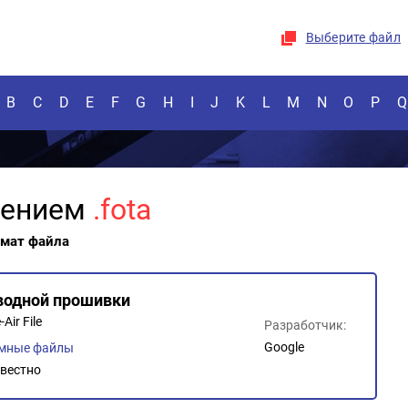
Выберите файл
B
C
D
E
F
G
H
I
J
K
L
M
N
O
P
Q
рением
.fota
рмат файла
водной прошивки
Air File
Разработчик:
Google
емные файлы
вестно