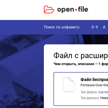
Поиск по алфавиту:
0-9
A
Файл с расши
Чем открыть, описание – 1 фо
Файл беспро
Firmware Over-the-
Тип файла:
Сист
Тип данных:
Неиз