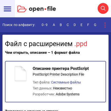
Поиск по алфавиту:
0-9
A
B
C
D
E
F
G
H
I
Файл с расширением
.ppd
Чем открыть, описание – 1 формат файла
Описание принтера PostScript
PostScript Printer Description File
Тип файла:
Системные файлы
Тип данных:
Неизвестно
Разработчик:
Adobe Systems