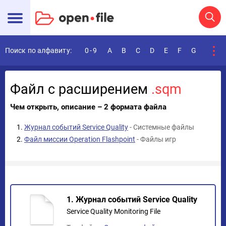
Поиск по алфавиту:
0-9
A
B
C
D
E
F
G
H
I
Файл с расширением
.sqm
Чем открыть, описание – 2 формата файла
Журнал событий Service Quality
- Системные файлы
Файл миссии Operation Flashpoint
- Файлы игр
1. Журнал событий Service Quality
Service Quality Monitoring File