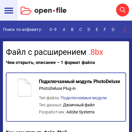
Поиск по алфавиту:
0-9
A
B
C
D
E
F
G
H
I
Файл с расширением
.8bx
Чем открыть, описание – 1 формат файла
Подключаемый модуль PhotoDeluxe
PhotoDeluxe Plug-in
Тип файла:
Подключаемые модули
Тип данных:
Двоичный файл
Разработчик:
Adobe Systems