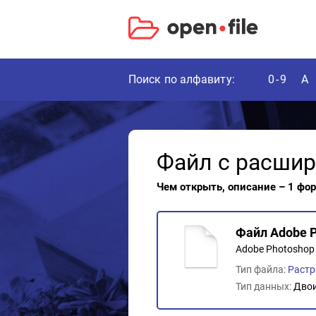
Поиск по алфавиту:
0-9
A
Файл с расши
Чем открыть, описание – 1 фо
Файл Adobe P
Adobe Photoshop 
Тип файла:
Растр
Тип данных:
Дво