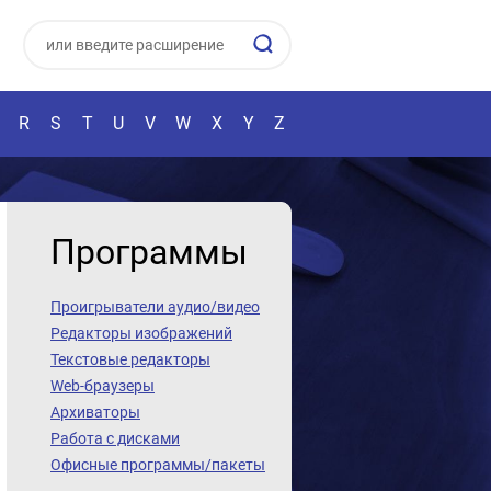
R
S
T
U
V
W
X
Y
Z
Программы
Проигрыватели аудио/видео
Редакторы изображений
Текстовые редакторы
Web-браузеры
Архиваторы
Работа с дисками
Офисные программы/пакеты