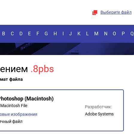
Выберите файл
B
C
D
E
F
G
H
I
J
K
L
M
N
O
P
Q
рением
.8pbs
рмат файла
hotoshop (Macintosh)
Macintosh File
Разработчик:
Adobe Systems
овые изображения
ичный файл