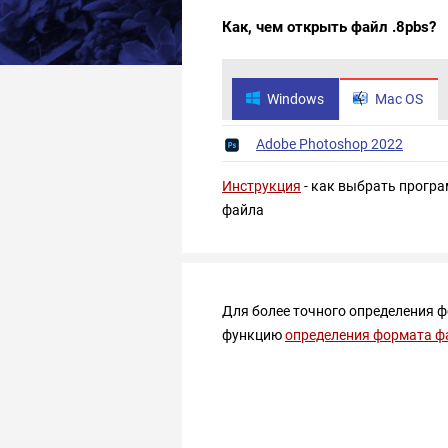
Как, чем открыть файл .8pbs?
Windows
Mac OS
Adobe Photoshop 2022
Инструкция
- как выбрать програ
файла
Для более точного определения 
функцию
определения формата ф