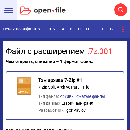
Поиск по алфавиту:
0-9
A
B
C
D
E
F
G
H
I
Файл с расширением
.7z.001
Чем открыть, описание – 1 формат файла
Том архива 7-Zip #1
7-Zip Split Archive Part 1 File
Тип файла:
Архивы, сжатые файлы
Тип данных:
Двоичный файл
Разработчик:
Igor Pavlov