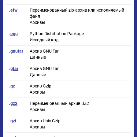
.
efw
Переименованный zip-архив или исполняемый
файл
Архивы
.
egg
Python Distribution Package
Исходный код
.
gnutar
Архив GNU Tar
Данные
.
gtar
Архив GNU Tar
Данные
.
gz
Архив Gzip
Архивы
.
gz2
Переименованный архив BZ2
Архивы
.
gzi
Архив Unix Gzip
Архивы