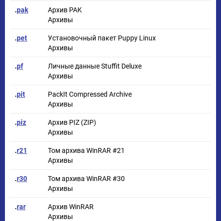
.
pak
Архив PAK
Архивы
.
pet
Установочный пакет Puppy Linux
Архивы
.
pf
Личные данные Stuffit Deluxe
Архивы
.
pit
PackIt Compressed Archive
Архивы
.
piz
Архив PIZ (ZIP)
Архивы
.
r21
Том архива WinRAR #21
Архивы
.
r30
Том архива WinRAR #30
Архивы
.
rar
Архив WinRAR
Архивы