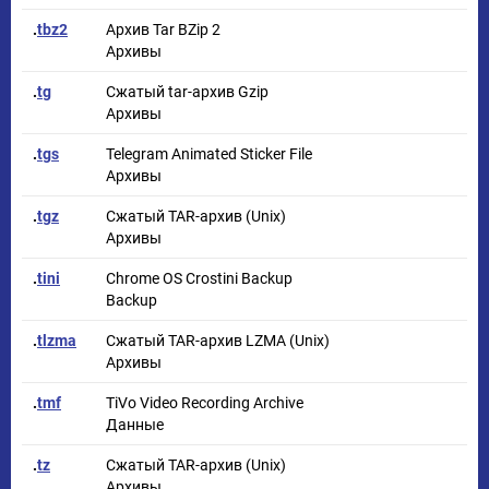
.
tbz2
Архив Tar BZip 2
Архивы
.
tg
Сжатый tar-архив Gzip
Архивы
.
tgs
Telegram Animated Sticker File
Архивы
.
tgz
Сжатый TAR-архив (Unix)
Архивы
.
tini
Chrome OS Crostini Backup
Backup
.
tlzma
Сжатый TAR-архив LZMA (Unix)
Архивы
.
tmf
TiVo Video Recording Archive
Данные
.
tz
Сжатый TAR-архив (Unix)
Архивы