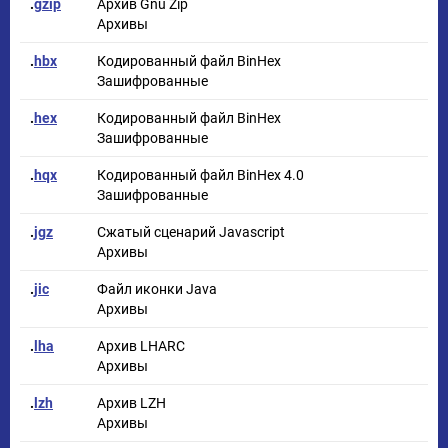
.
gzip
Архив Gnu Zip
Архивы
.
hbx
Кодированный файл BinHex
Зашифрованные
.
hex
Кодированный файл BinHex
Зашифрованные
.
hqx
Кодированный файл BinHex 4.0
Зашифрованные
.
jgz
Сжатый сценарий Javascript
Архивы
.
jic
Файл иконки Java
Архивы
.
lha
Архив LHARC
Архивы
.
lzh
Архив LZH
Архивы