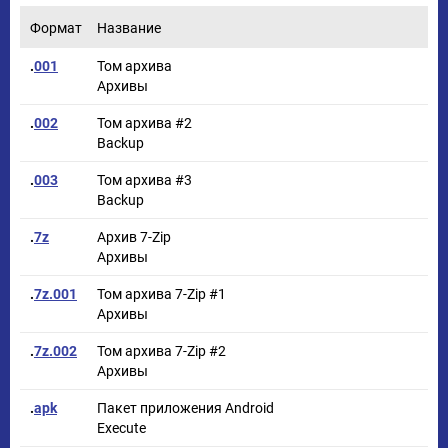
Формат
Название
.
001
Том архива
Архивы
.
002
Том архива #2
Backup
.
003
Том архива #3
Backup
.
7z
Архив 7-Zip
Архивы
.
7z.001
Том архива 7-Zip #1
Архивы
.
7z.002
Том архива 7-Zip #2
Архивы
.
apk
Пакет приложения Android
Execute