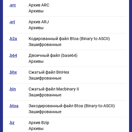
.
arc
Архив ARC
Архивы
.
arj
Архив ARJ
Архивы
.
b2a
Кодированный файл Btoa (Binary to ASCII)
Зашифрованные
.
b64
Двоичный файл (base64)
Архивы
.
bhx
Сжатый файл BinHex
Зашифрованные
.
bin
Сжатый файл Macbinary II
Зашифрованные
.
btoa
Закодированный файл Btoa (Binary-to-ASCII)
Зашифрованные
.
bz
Архив Bzip
Архивы