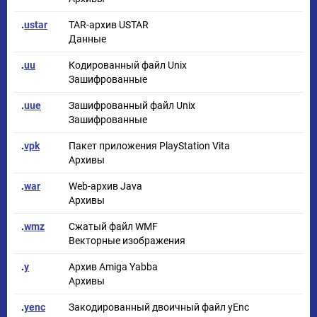
.
ustar
TAR-архив USTAR
Данные
.
uu
Кодированный файл Unix
Зашифрованные
.
uue
Зашифрованный файл Unix
Зашифрованные
.
vpk
Пакет приложения PlayStation Vita
Архивы
.
war
Web-архив Java
Архивы
.
wmz
Сжатый файл WMF
Векторные изображения
.
y
Архив Amiga Yabba
Архивы
.
yenc
Закодированный двоичный файл yEnc