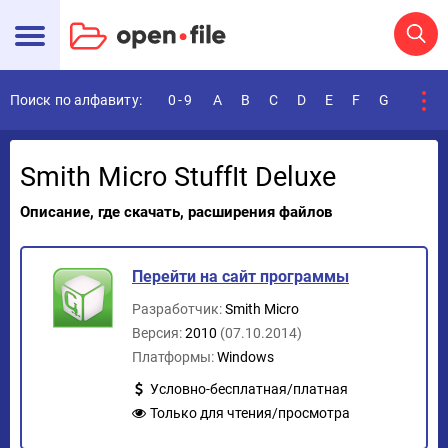
Поиск по алфавиту:
0-9
A
B
C
D
E
F
G
H
I
Smith Micro StuffIt Deluxe
Описание, где скачать, расширения файлов
Перейти на сайт программы
Разработчик:
Smith Micro
Версия:
2010
(07.10.2014)
Платформы:
Windows
Условно-бесплатная/платная
Только для чтения/просмотра