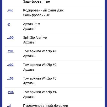
Зашифрованные
.
ync
Кодированный файл yEnc
Зашифрованные
.
z
Архив Unix
Архивы
.
z00
Split Zip Archive
Архивы
.
z01
Том архива WinZip #1
Архивы
.
z02
Том архива WinZip #2
Архивы
.
z03
Том архива WinZip #3
Архивы
.
z04
Том архива WinZip #4
Архивы
.
zi
Переименованный zip-архив