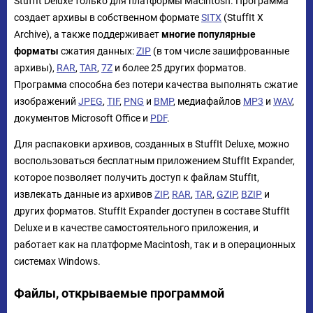
StuffIt Deluxe только для платформы Macintosh. Программа
создает архивы в собственном формате
SITX
(StuffIt X
Archive), а также поддерживает
многие популярные
форматы
сжатия данных:
ZIP
(в том числе зашифрованные
архивы),
RAR
,
TAR
,
7Z
и более 25 других форматов.
Программа способна без потери качества выполнять сжатие
изображений
JPEG
,
TIF
,
PNG
и
BMP
, медиафайлов
MP3
и
WAV
,
документов Microsoft Office и
PDF
.
Для распаковки архивов, созданных в StuffIt Deluxe, можно
воспользоваться бесплатным приложением StuffIt Expander,
которое позволяет получить доступ к файлам StuffIt,
извлекать данные из архивов
ZIP
,
RAR
,
TAR
,
GZIP
,
BZIP
и
других форматов. StuffIt Expander доступен в составе StuffIt
Deluxe и в качестве самостоятельного приложения, и
работает как на платформе Macintosh, так и в операционных
системах Windows.
Файлы, открываемые программой