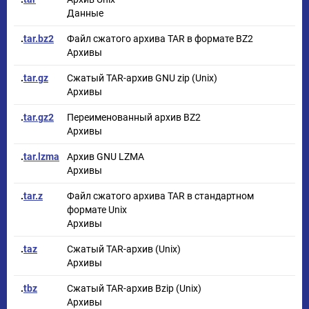
Данные
.
tar.bz2
Файл сжатого архива TAR в формате BZ2
Архивы
.
tar.gz
Сжатый TAR-архив GNU zip (Unix)
Архивы
.
tar.gz2
Переименованный архив BZ2
Архивы
.
tar.lzma
Архив GNU LZMA
Архивы
.
tar.z
Файл сжатого архива TAR в стандартном
формате Unix
Архивы
.
taz
Сжатый TAR-архив (Unix)
Архивы
.
tbz
Сжатый TAR-архив Bzip (Unix)
Архивы