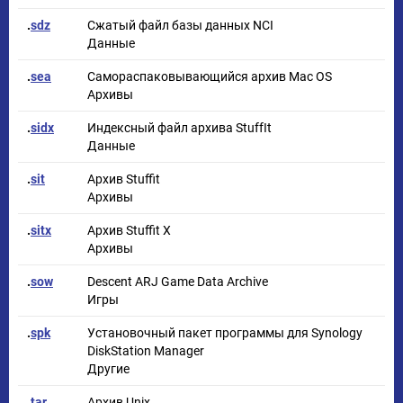
.
sdz
Сжатый файл базы данных NCI
Данные
.
sea
Самораспаковывающийся архив Mac OS
Архивы
.
sidx
Индексный файл архива StuffIt
Данные
.
sit
Архив Stuffit
Архивы
.
sitx
Архив Stuffit X
Архивы
.
sow
Descent ARJ Game Data Archive
Игры
.
spk
Установочный пакет программы для Synology
DiskStation Manager
Другие
.
tar
Архив Unix