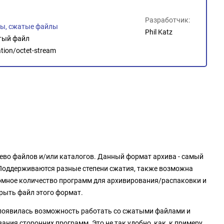
Разработчик:
ы, сжатые файлы
Phil Katz
тый файл
ation/octet-stream
рево файлов и/или каталогов. Данный формат архива - самый
Поддерживаются разные степени сжатия, также возможна
омное количество программ для архивирования/распаковки и
рыть файл этого формат.
) появилась возможность работать со сжатыми файлами и
ния сторонних программ. Это не так удобно, как, к примеру,