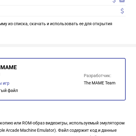
мму из списка, скачать и использовать ее для открытия
ы MAME
M
Разработчик:
The MAME Team
 игр
тый файл
 копию или ROM-образ видеоигры, используемый эмулятором
le Arcade Machine Emulator). Файл содержит код и данные