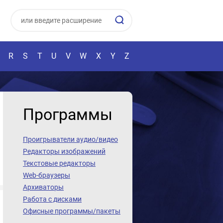
R
S
T
U
V
W
X
Y
Z
Программы
Проигрыватели аудио/видео
Редакторы изображений
Текстовые редакторы
Web-браузеры
Архиваторы
Работа с дисками
Офисные программы/пакеты