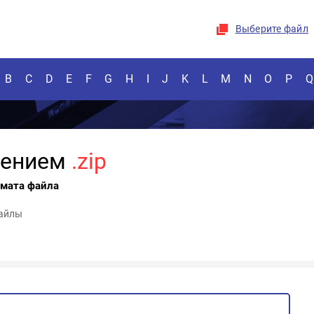
Выберите файл
B
C
D
E
F
G
H
I
J
K
L
M
N
O
P
Q
рением
.zip
рмата файла
файлы