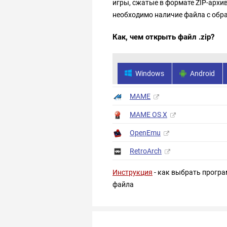
игры, сжатые в формате ZIP-архи
необходимо наличие файла с обр
Как, чем открыть файл .zip?
Windows
Android
MAME
MAME OS X
OpenEmu
RetroArch
Инструкция
- как выбрать програ
файла