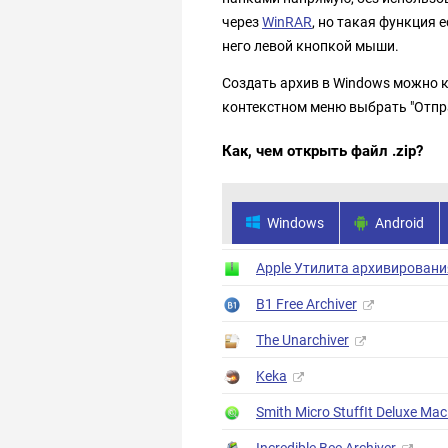
через
WinRAR
, но такая функция 
него левой кнопкой мыши.
Создать архив в Windows можно 
контекстном меню выбрать "Отправ
Как, чем открыть файл .zip?
Windows
Android
Apple Утилита архивировани
B1 Free Archiver
The Unarchiver
Keka
Smith Micro StuffIt Deluxe Mac
Incredible Bee Archiver