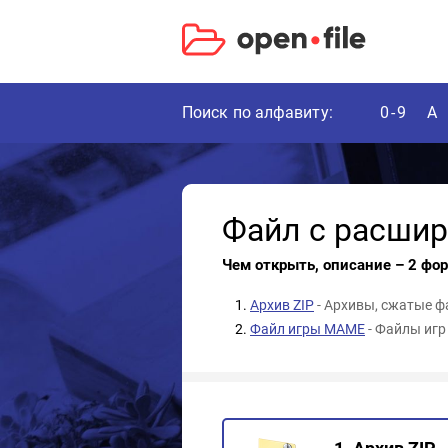
Поиск по алфавиту:
0-9
A
Файл с расши
Чем открыть, описание – 2 фо
Архив ZIP
- Архивы, сжатые 
Файл игры MAME
- Файлы игр