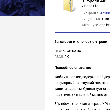
1. Архив ZIP
Zipped File
Тип файла:
Архив
Тип данных:
Сжа
Mime-type:
applic
Заголовок и ключевые строки
HEX:
50 4B 03 04
ASCII:
PK
Подробное описание
Файл ZIP - архив, содержащий де
популярный на текущий момент. 
защита паролем. Существует огр
практически в каждой можно отк
В Windows (начиная с версии XP
папками напрямую, без использова