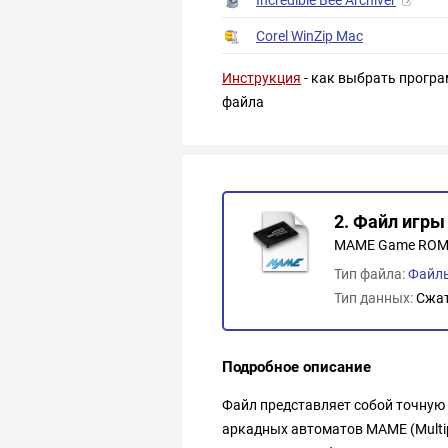
Corel WinZip Mac
Инструкция
- как выбрать програ
файла
2. Файл игр
MAME Game RO
Тип файла:
Файлы
Тип данных:
Сжа
Подробное описание
Файл представляет собой точную
аркадных автоматов MAME (Multip