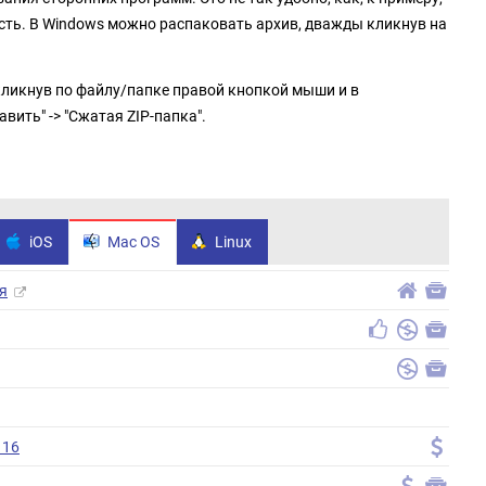
есть. В Windows можно распаковать архив, дважды кликнув на
кликнув по файлу/папке правой кнопкой мыши и в
ить" -> "Сжатая ZIP-папка".
iOS
Mac OS
Linux
я
 16