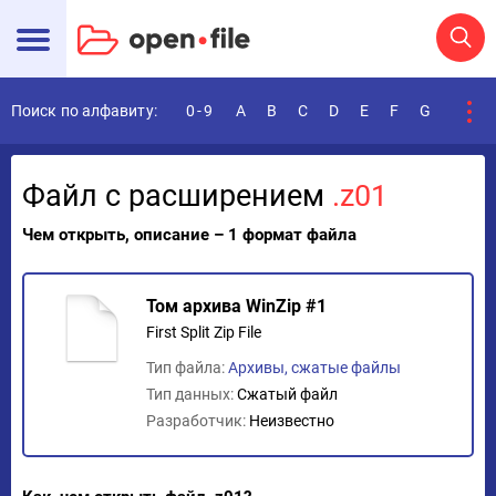
Поиск по алфавиту:
0-9
A
B
C
D
E
F
G
H
I
Файл с расширением
.z01
Чем открыть, описание – 1 формат файла
Том архива WinZip #1
First Split Zip File
Тип файла:
Архивы, сжатые файлы
Тип данных:
Сжатый файл
Разработчик:
Неизвестно