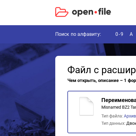
Поиск по алфавиту:
0-9
A
Файл с расши
Чем открыть, описание – 1 фо
Переименова
Misnamed BZ2 Tar
Тип файла:
Архив
Тип данных:
Дво