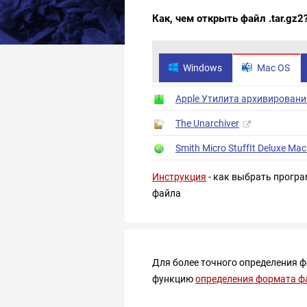
Как, чем открыть файл .tar.gz2
Windows
Mac OS
Apple Утилита архивировани
The Unarchiver
Smith Micro StuffIt Deluxe Mac
Инструкция
- как выбрать програ
файла
Для более точного определения 
функцию
определения формата ф