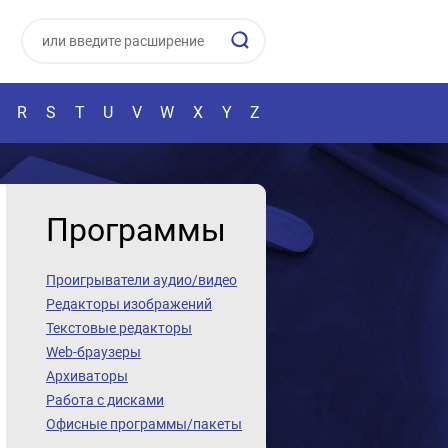
R
S
T
U
V
W
X
Y
Z
Программы
Проигрыватели аудио/видео
Редакторы изображений
Текстовые редакторы
Web-браузеры
Архиваторы
Работа с дисками
Офисные программы/пакеты