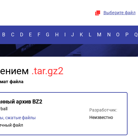
Выберите файл
B
C
D
E
F
G
H
I
J
K
L
M
N
O
P
Q
рением
.tar.gz2
рмат файла
нный архив BZ2
ball
Разработчик:
Неизвестно
ы, сжатые файлы
ичный файл