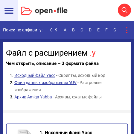
Поиск по алфавиту:
0-9
A
B
C
D
E
F
G
H
I
Файл с расширением
.y
Чем открыть, описание – 3 формата файла
Исходный файл Yacc
- Скрипты, исходный код
Файл данных изображения YUV
- Растровые
изображения
Архив Amiga Yabba
- Архивы, сжатые файлы
1. Исходный файл Yacc