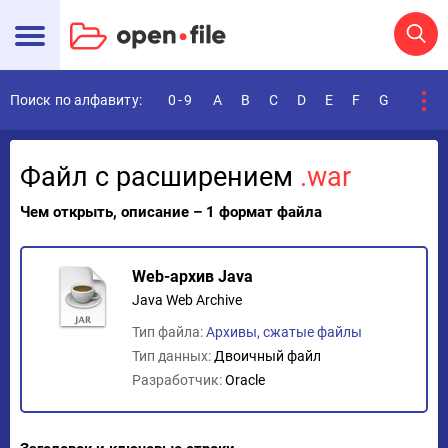
Поиск по алфавиту:
0-9
A
B
C
D
E
F
G
H
I
Файл с расширением
.war
Чем открыть, описание – 1 формат файла
Web-архив Java
Java Web Archive
Тип файла:
Архивы, сжатые файлы
Тип данных:
Двоичный файл
Разработчик:
Oracle