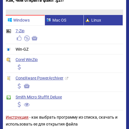
Как, чем открыть файл .gzi?
Windows
Mac OS
Linux
7-Zip
Win-GZ
Corel WinZip
ConeXware PowerArchiver
Smith Micro StuffIt Deluxe
Инструкция
- как выбрать программу из списка, скачать и
использовать ее для открытия файла