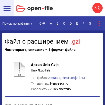
Поиск по алфавиту:
0-9
A
B
C
D
E
F
G
H
I
Файл с расширением
.gzi
Чем открыть, описание – 1 формат файла
Архив Unix Gzip
Unix Gzip File
Тип файла:
Архивы, сжатые файлы
Тип данных:
Неизвестно
Разработчик:
Неизвестно