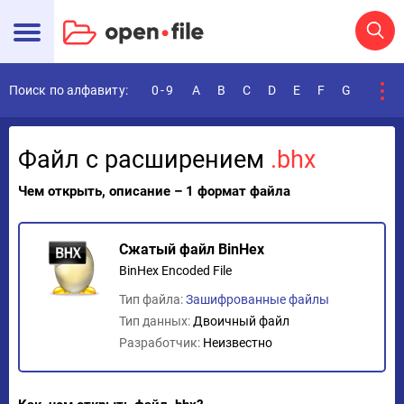
Поиск по алфавиту:
0-9
A
B
C
D
E
F
G
H
I
Файл с расширением
.bhx
Чем открыть, описание – 1 формат файла
Сжатый файл BinHex
BinHex Encoded File
Тип файла:
Зашифрованные файлы
Тип данных:
Двоичный файл
Разработчик:
Неизвестно