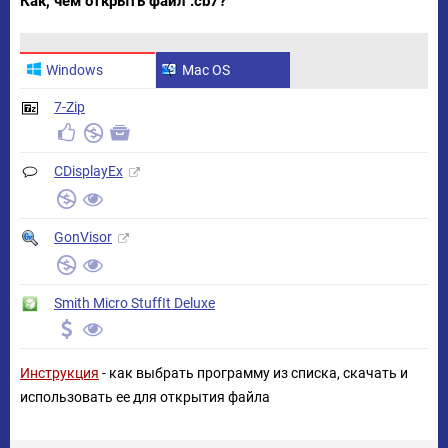
Как, чем открыть файл .cb7?
Windows
Mac OS
7-Zip
CDisplayEx
GonVisor
Smith Micro StuffIt Deluxe
Инструкция
- как выбрать программу из списка, скачать и
использовать ее для открытия файла