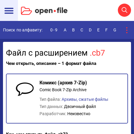
Поиск по алфавиту:
0-9
A
B
C
D
E
F
G
H
I
Файл с расширением
.cb7
Чем открыть, описание – 1 формат файла
Комикс (архив 7-Zip)
Comic Book 7-Zip Archive
Тип файла:
Архивы, сжатые файлы
Тип данных:
Двоичный файл
Разработчик:
Неизвестно