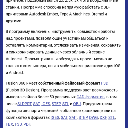
принтере. Поддерживаются 2х, 2.5х, 3х и 5ти координатные
станки. Программа способна напрямую работать с 3D-
принтерами Autodesk Ember, Type A Machines, Dremel и
другими.
В программу включены инструменты совместной работы
над проектами, позволяющие участникам общаться и
оставлять комментарии, отслеживать изменения, сохранять
и синхронизировать данные через облачный сервис
Autodesk. Просматривать и обсуждать проект можно не
только с компьютера, но и в мобильном приложении для iOS
и Android.
Fusion 360 имеет
собственный файловый формат
F3D
(Fusion 3D Design). Программа поддерживает возможность
импорта файлов более 50 различных
CAD-форматов
, в том
числе
SLDPRT
,
SAT
,
IGES
,
STEP
,
STL
и
OBJ
. Предусмотрена
функция экспорта чертежей в облачное хранилище или на
компьютер в форматах
IGES
,
SAT
,
SMT
,
STEP
,
DWG
,
DXF
,
STL
,
FBX
,
F3D
,
PDF
.