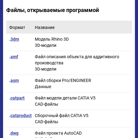
Файлы, открываемые программой
Формат
Название
.
3dm
Модель Rhino 3D
3D-модели
.
amf
Файл описания объекта для аддитивного
производства
3D-модели
.
asm
Файл сборки Pro/ENGINEER
Данные
.
catpart
Файл модели детали CATIA V5
CAD-файлы
.
catproduct
Сборочный файл CATIA V5
CAD-файлы
.
dwg
Файл проекта AutoCAD