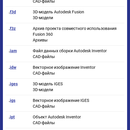
CAD-файлы
.
f3d
3D-модель Autodesk Fusion
3D-модели
.
f3z
Архив проекта совместного использования
Fusion 360
Архивы
.
iam
Файл данных сборки Autodesk Inventor
CAD-файлы
.
idw
Векторное изображение Inventor
CAD-файлы
.
iges
3D-модель IGES
3D-модели
.
igs
Векторное изображение IGES
CAD-файлы
.
ipt
Объект Autodesk Inventor
CAD-файлы