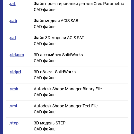
.
prt
Файл проектирования детали Creo Parametric
CAD-файлы
.
sab
Файл модели ACIS SAB
CAD-файлы
.
sat
Файл 3D-модели ACIS SAT
CAD-файлы
.
sldasm
3D-ассамблея SolidWorks
CAD-файлы
.
sldprt
3D-объект SolidWorks
CAD-файлы
.
smb
Autodesk Shape Manager Binary File
CAD-файлы
.
smt
Autodesk Shape Manager Text File
CAD-файлы
.
step
3D-модель STEP
CAD-файлы