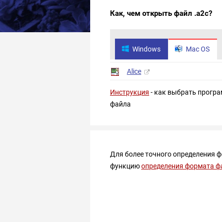
Как, чем открыть файл .a2c?
Windows
Mac OS
Alice
Инструкция
- как выбрать програ
файла
Для более точного определения 
функцию
определения формата ф