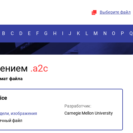
Выберите файл
B
C
D
E
F
G
H
I
J
K
L
M
N
O
P
Q
рением
.a2c
рмат файла
ice
Разработчик:
Carnegie Mellon University
дели, изображения
ичный файл