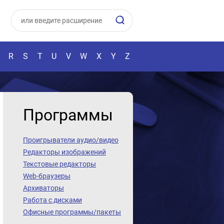
R
S
T
U
V
W
X
Y
Z
Программы
Проигрыватели аудио/видео
Редакторы изображений
Текстовые редакторы
Web-браузеры
Архиваторы
Работа с дисками
Офисные программы/пакеты