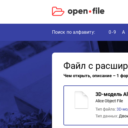
Поиск по алфавиту:
0-9
A
Файл с расши
Чем открыть, описание – 1 фо
3D-модель Al
Alice Object File
Тип файла:
3D-мо
Тип данных:
Дво