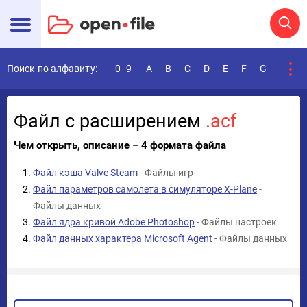
Поиск по алфавиту:
0-9
A
B
C
D
E
F
G
H
I
Файл с расширением
.acf
Чем открыть, описание – 4 формата файла
Файл кэша Valve Steam
- Файлы игр
Файл параметров самолета в симуляторе X-Plane
-
Файлы данных
Файл ядра кривой Adobe Photoshop
- Файлы настроек
Файл данных характера Microsoft Agent
- Файлы данных