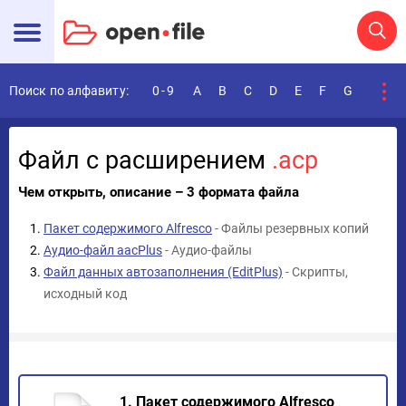
Поиск по алфавиту:
0-9
A
B
C
D
E
F
G
H
I
Файл с расширением
.acp
Чем открыть, описание – 3 формата файла
Пакет содержимого Alfresco
- Файлы резервных копий
Аудио-файл aacPlus
- Аудио-файлы
Файл данных автозаполнения (EditPlus)
- Скрипты,
исходный код
1. Пакет содержимого Alfresco