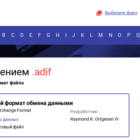
Выберите файл
B
C
D
E
F
G
H
I
J
K
L
M
N
O
P
Q
рением
.adif
рмат файла
й формат обмена данными
erchange Format
Разработчик:
Raymond R. Ortgiesen IV
ы данных
товый файл