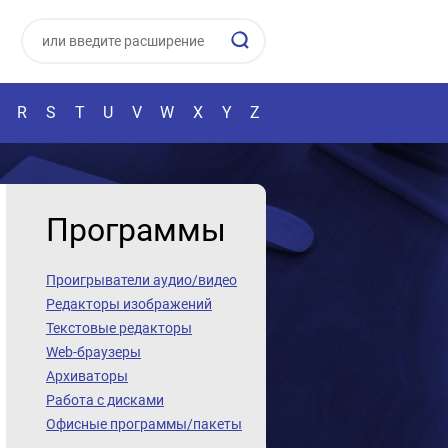
R
S
T
U
V
W
X
Y
Z
Программы
Проигрыватели аудио/видео
Редакторы изображений
Текстовые редакторы
Web-браузеры
Архиваторы
Работа с дисками
Офисные программы/пакеты