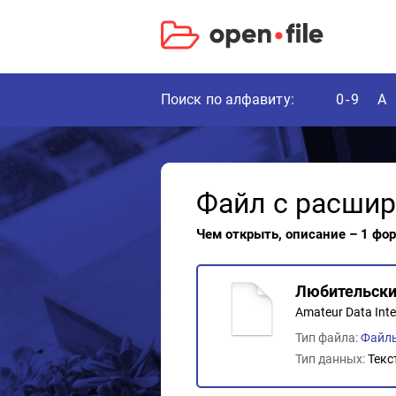
Поиск по алфавиту:
0-9
A
Файл с расши
Чем открыть, описание – 1 фо
Любительски
Amateur Data Int
Тип файла:
Файл
Тип данных:
Текс