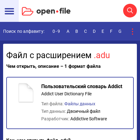
Поиск по алфавиту:
0-9
A
B
C
D
E
F
G
H
I
Файл с расширением
.adu
Чем открыть, описание – 1 формат файла
Пользовательский словарь Addict
Addict User Dictionary File
Тип файла:
Файлы данных
Тип данных:
Двоичный файл
Разработчик:
Addictive Software