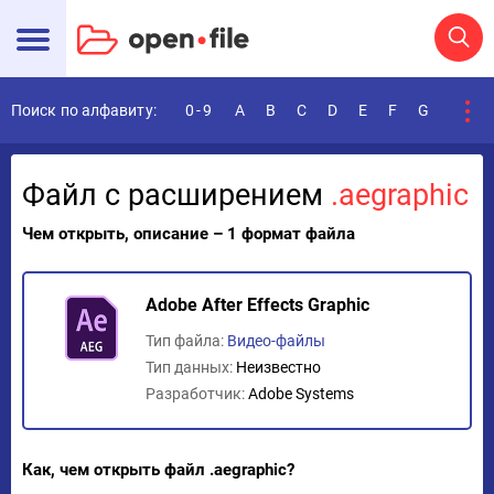
Поиск по алфавиту:
0-9
A
B
C
D
E
F
G
H
I
Файл с расширением
.aegraphic
Чем открыть, описание – 1 формат файла
Adobe After Effects Graphic
Тип файла:
Видео-файлы
Тип данных:
Неизвестно
Разработчик:
Adobe Systems
Как, чем открыть файл .aegraphic?