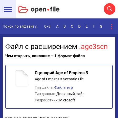
Поиск по алфавиту:
0-9
A
B
C
D
E
F
G
H
I
Файл с расширением
.age3scn
Чем открыть, описание – 1 формат файла
Сценарий Age of Empires 3
Age of Empires 3 Scenario File
Тип файла:
Файлы игр
Тип данных:
Двоичный файл
Разработчик:
Microsoft