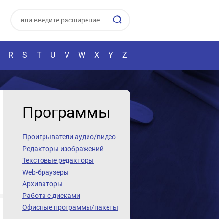
R
S
T
U
V
W
X
Y
Z
Программы
Проигрыватели аудио/видео
Редакторы изображений
Текстовые редакторы
Web-браузеры
Архиваторы
Работа с дисками
Офисные программы/пакеты