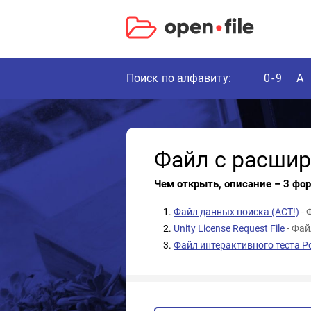
Поиск по алфавиту:
0-9
A
Файл с расши
Чем открыть, описание – 3 фо
Файл данных поиска (ACT!)
- 
Unity License Request File
- Фа
Файл интерактивного теста PcP