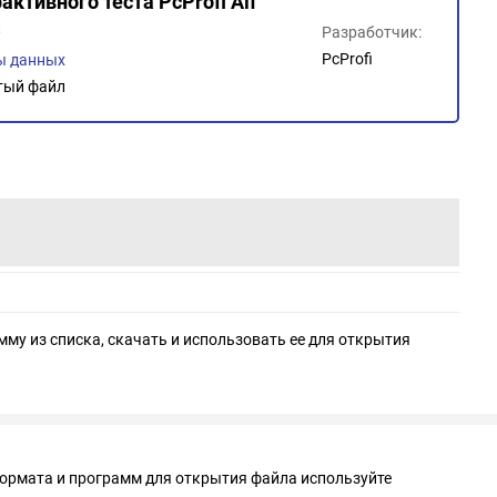
активного теста PcProfi Alf
t
Разработчик:
PcProfi
ы данных
тый файл
мму из списка, скачать и использовать ее для открытия
формата и программ для открытия файла используйте