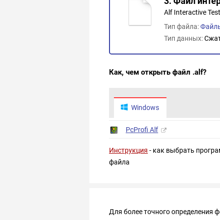
3. Файл интер
Alf Interactive Tes
Тип файла:
Файл
Тип данных:
Сжа
Как, чем открыть файл .alf?
Windows
PcProfi Alf
Инструкция
- как выбрать програ
файла
Для более точного определения 