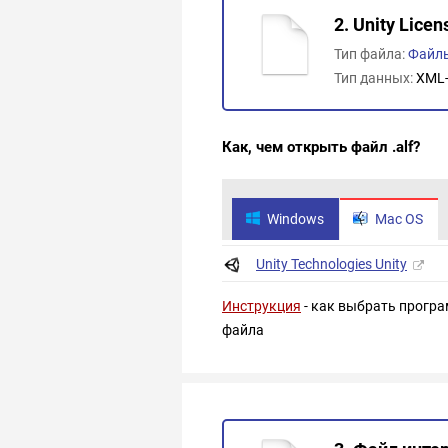
2. Unity Licen
Тип файла:
Файл
Тип данных:
XML-
Как, чем открыть файл .alf?
Windows
Mac OS
Unity Technologies Unity
Инструкция
- как выбрать програ
файла