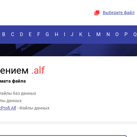
Выберите файл
B
C
D
E
F
G
H
I
J
K
L
M
N
O
P
Q
рением
.alf
рмата файла
Файлы баз данных
йлы данных
rofi Alf
- Файлы данных