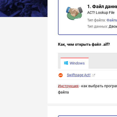
1. Файл данн
ACT! Lookup File
Тип файла:
Файлы
Тип данных:
Дво
Как, чем открыть файл .alf?
Windows
Swiftpage Act!
Инструкция
- как выбрать програ
файла