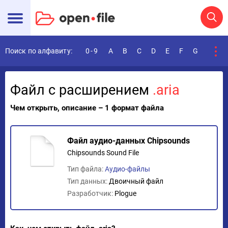
Поиск по алфавиту:
0-9
A
B
C
D
E
F
G
H
I
Файл с расширением
.aria
Чем открыть, описание – 1 формат файла
Файл аудио-данных Chipsounds
Chipsounds Sound File
Тип файла:
Аудио-файлы
Тип данных:
Двоичный файл
Разработчик:
Plogue