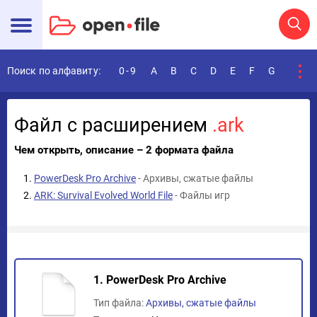
Поиск по алфавиту:
0-9
A
B
C
D
E
F
G
H
I
Файл с расширением
.ark
Чем открыть, описание – 2 формата файла
PowerDesk Pro Archive
- Архивы, сжатые файлы
ARK: Survival Evolved World File
- Файлы игр
1. PowerDesk Pro Archive
Тип файла:
Архивы, сжатые файлы