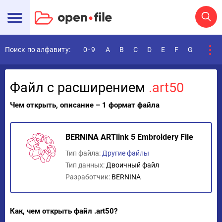
Поиск по алфавиту:
0-9
A
B
C
D
E
F
G
H
I
Файл с расширением
.art50
Чем открыть, описание – 1 формат файла
BERNINA ARTlink 5 Embroidery File
Тип файла:
Другие файлы
Тип данных:
Двоичный файл
Разработчик:
BERNINA
Как, чем открыть файл .art50?