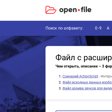
Поиск по алфавиту:
0-9
A
Файл с расши
Чем открыть, описание – 3 фо
Сценарий ActionScript
- Интер
Файл исходных данных изобр
Файл архива звуков для виде