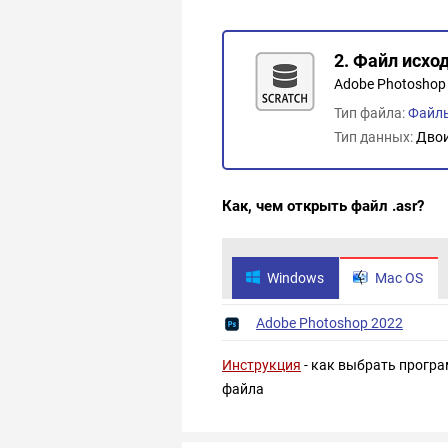
2. Файл исхо
Adobe Photoshop S
Тип файла:
Файл
Тип данных:
Дво
Как, чем открыть файл .asr?
Windows
Mac OS
Adobe Photoshop 2022
Инструкция
- как выбрать програ
файла