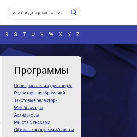
R
S
T
U
V
W
X
Y
Z
Программы
Проигрыватели аудио/видео
Редакторы изображений
Текстовые редакторы
Web-браузеры
Архиваторы
Работа с дисками
Офисные программы/пакеты