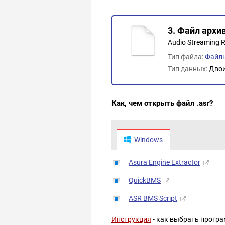
3. Файл архи
Audio Streaming R
Тип файла:
Файлы
Тип данных:
Дво
Как, чем открыть файл .asr?
Windows
Asura Engine Extractor
QuickBMS
ASR BMS Script
Инструкция
- как выбрать програ