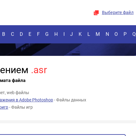
Выберите файл
B
C
D
E
F
G
H
I
J
K
L
M
N
O
P
Q
рением
.asr
рмата файла
нет, web файлы
ажения в Adobe Photoshop
- Файлы данных
оигр
- Файлы игр