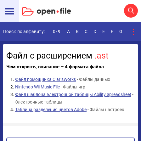
Поиск по алфавиту:
0-9
A
B
C
D
E
F
G
H
I
Файл с расширением
.ast
Чем открыть, описание – 4 формата файла
Файл помощника ClarisWorks
- Файлы данных
Nintendo Wii Music File
- Файлы игр
Файл шаблона электронной таблицы Ability Spreadsheet
-
Электронные таблицы
Таблица разделения цветов Adobe
- Файлы настроек