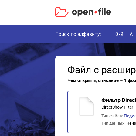
Поиск по алфавиту:
0-9
A
Файл с расши
Чем открыть, описание – 1 фо
Фильтр Direc
DirectShow Filter
Тип файла:
Подк
Тип данных:
Неиз