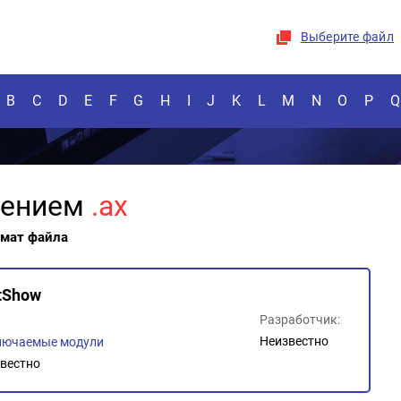
Выберите файл
B
C
D
E
F
G
H
I
J
K
L
M
N
O
P
Q
рением
.ax
рмат файла
tShow
Разработчик:
Неизвестно
лючаемые модули
вестно