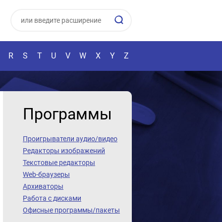
R
S
T
U
V
W
X
Y
Z
Программы
Проигрыватели аудио/видео
Редакторы изображений
Текстовые редакторы
Web-браузеры
Архиваторы
Работа с дисками
Офисные программы/пакеты