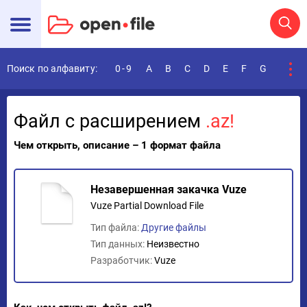
Поиск по алфавиту:
0-9
A
B
C
D
E
F
G
H
I
Файл с расширением
.az!
Чем открыть, описание – 1 формат файла
Незавершенная закачка Vuze
Vuze Partial Download File
Тип файла:
Другие файлы
Тип данных:
Неизвестно
Разработчик:
Vuze