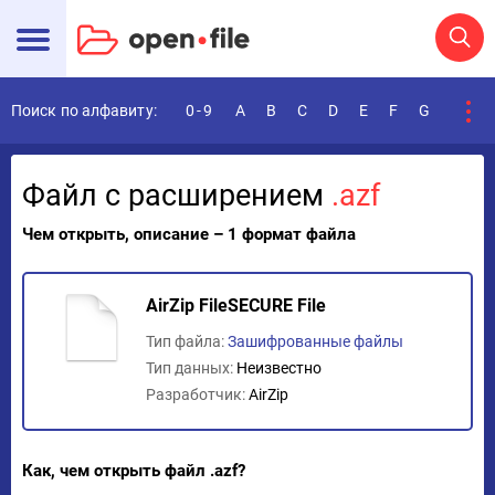
Поиск по алфавиту:
0-9
A
B
C
D
E
F
G
H
I
Файл с расширением
.azf
Чем открыть, описание – 1 формат файла
AirZip FileSECURE File
Тип файла:
Зашифрованные файлы
Тип данных:
Неизвестно
Разработчик:
AirZip
Как, чем открыть файл .azf?