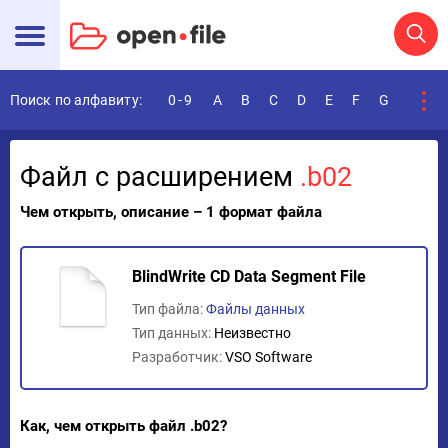
Поиск по алфавиту:
0-9
A
B
C
D
E
F
G
H
I
Файл с расширением
.b02
Чем открыть, описание – 1 формат файла
BlindWrite CD Data Segment File
Тип файла:
Файлы данных
Тип данных:
Неизвестно
Разработчик:
VSO Software
Как, чем открыть файл .b02?